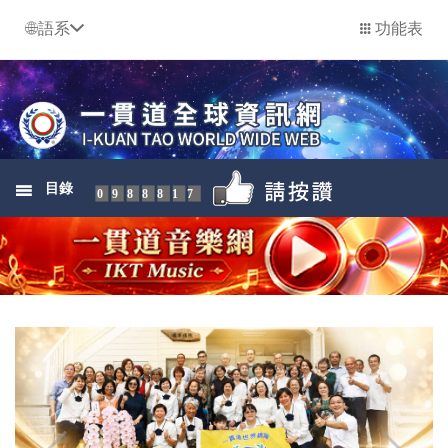
語系
功能表
目錄
0988817