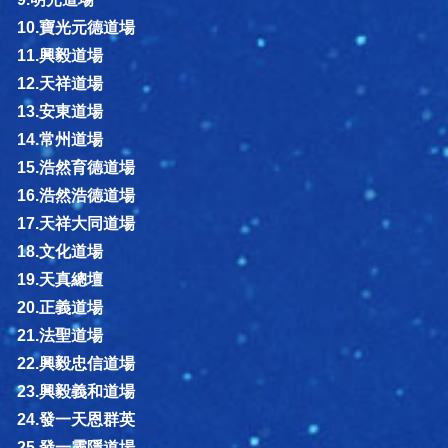
10.寶光元德道場
11.興毅道場
12.天祥道場
13.安東道場
14.常州道場
15.浩然育德道場
16.浩然浩德道場
17.天祥大同道場
18.文化道場
19.天真總壇
20.正義道場
21.法聖道場
22.興毅忠信道場
23.興毅義和道場
24.發一天恩群英
25.發一靈隱道場