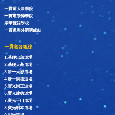
一貫道天皇學院
一貫道崇德學院
崇華雙語學校
一貫道海外調研總結
一貫道各組線
1.基礎忠恕道場
2.基礎天基道場
3.發一天恩道場
4.發一崇德道場
5.寶光崇正道場
6.寶光建德道場
7.寶光玉山道場
8.寶光明本道場
9.明光道場