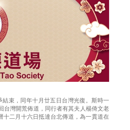
戰爭結束，同年十月廿五日台灣光復。斯時一
命回台灣開荒佈道，同行者有其夫人楊倚文老
曆十二月十六日抵達台北傳道，為一貫道在