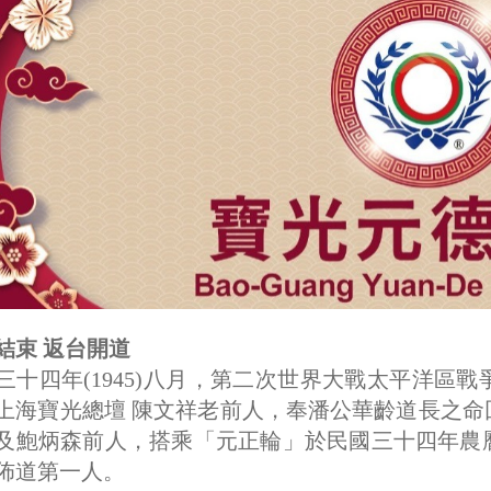
結束 返台開道
三十四年(1945)八月，第二次世界大戰太平洋區
上海寶光總壇 陳文祥老前人，奉潘公華齡道長之
及鮑炳森前人，搭乘「元正輪」於民國三十四年農
佈道第一人。