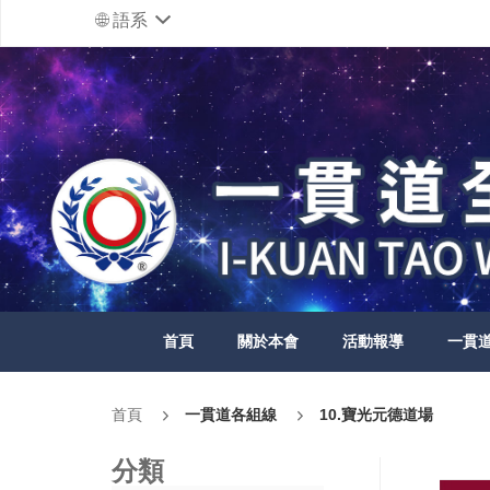
語系
首頁
關於本會
活動報導
一貫
首頁
一貫道各組線
10.寶光元德道場
分類