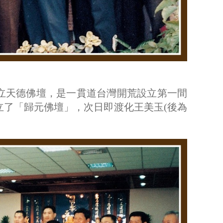
立天德佛壇，是一貫道台灣開荒設立第一間
立了「歸元佛壇」，次日即渡化王美玉(後為