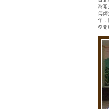
灣開
傳師
年，
務開