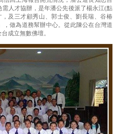
急需人才協辦，是年潘公先後派了楊永江(點
才，及三才顧秀山、郭士俊、劉長瑞、谷椿
」，做為道務幫辦中心。從此陳公在台灣道
全台成立無數佛壇。