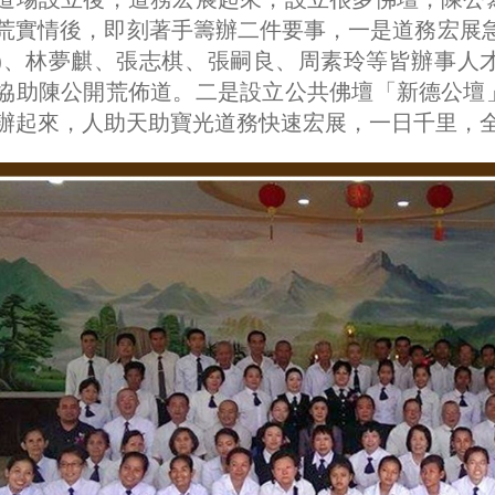
荒實情後，即刻著手籌辦二件要事，一是道務宏展
)、林夢麒、張志棋、張嗣良、周素玲等皆辦事人
協助陳公開荒佈道。二是設立公共佛壇「新德公壇
辦起來，人助天助寶光道務快速宏展，一日千里，