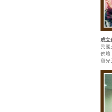
成立
民國
佛壇
寶光