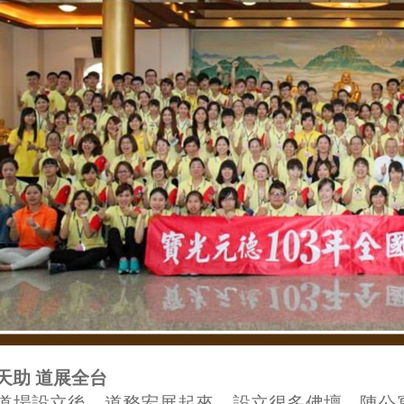
天助 道展全台
道場設立後，道務宏展起來，設立很多佛壇，陳公