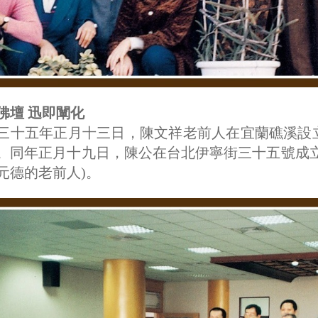
佛壇 迅即闡化
三十五年正月十三日，陳文祥老前人在宜蘭礁溪設
。同年正月十九日，陳公在台北伊寧街三十五號成
元德的老前人)。