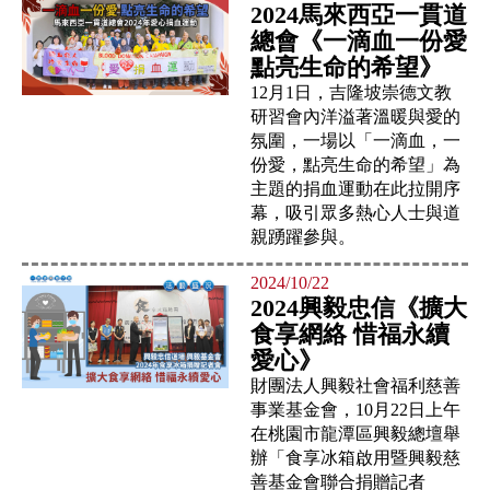
2024馬來西亞一貫道
總會《一滴血一份愛
點亮生命的希望》
12月1日，吉隆坡崇德文教
研習會內洋溢著溫暖與愛的
氛圍，一場以「一滴血，一
份愛，點亮生命的希望」為
主題的捐血運動在此拉開序
幕，吸引眾多熱心人士與道
親踴躍參與。
2024/10/22
2024興毅忠信《擴大
食享網絡 惜福永續
愛心》
財團法人興毅社會福利慈善
事業基金會，10月22日上午
在桃園市龍潭區興毅總壇舉
辦「食享冰箱啟用暨興毅慈
善基金會聯合捐贈記者