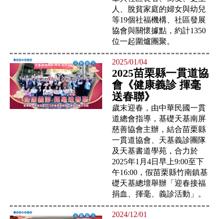
人、脫貧家庭的婦女與幼兒
等19個社福機構、社區發展
協會與關懷據點，約計1350
位一起圍爐團聚。
2025/01/04
2025苗栗縣一貫道協
會《健康義診 揮毫
送春聯》
歲末迎春，由中華民國一貫
道總會指導，基礎天基南屏
慈善協會主辦，結合苗栗縣
一貫道協會、天基義診團隊
及天基書道學苑，合力於
2025年1月4日早上9:00至下
午16:00，假苗栗縣竹南鎮基
礎天基總壇舉辦「迎春接福
捐血、揮毫、義診活動」。
2024/12/01