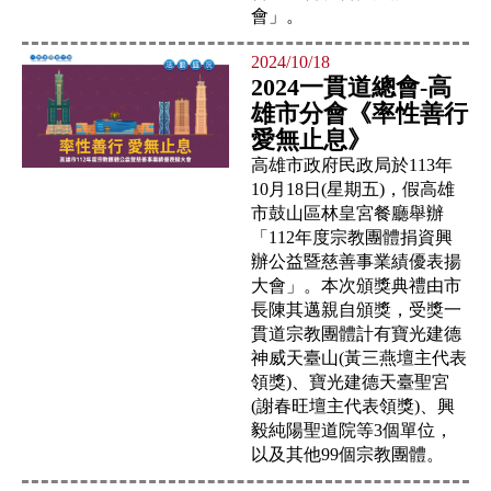
會」。
2024/10/18
2024一貫道總會-高
雄市分會《率性善行
愛無止息》
高雄市政府民政局於113年
10月18日(星期五)，假高雄
市鼓山區林皇宮餐廳舉辦
「112年度宗教團體捐資興
辦公益暨慈善事業績優表揚
大會」。本次頒獎典禮由市
長陳其邁親自頒獎，受獎一
貫道宗教團體計有寶光建德
神威天臺山(黃三燕壇主代表
領獎)、寶光建德天臺聖宮
(謝春旺壇主代表領獎)、興
毅純陽聖道院等3個單位，
以及其他99個宗教團體。