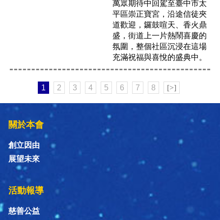
萬眾期待中回駕至臺中市太
平區崇正寶宮，沿途信徒夾
道歡迎，鑼鼓喧天、香火鼎
盛，街道上一片熱鬧喜慶的
氛圍，整個社區沉浸在這場
充滿祝福與喜悅的盛典中。
1
2
3
4
5
6
7
8
[>]
關於本會
創立因由
展望未來
活動報導
慈善公益