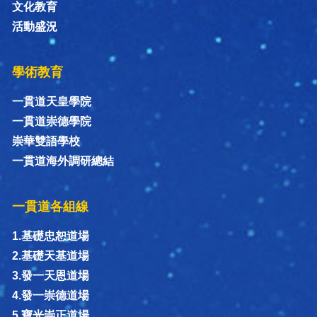
文化教育
活動盛況
學術教育
一貫道天皇學院
一貫道崇德學院
崇華雙語學校
一貫道海外調研總結
一貫道各組線
1.基礎忠恕道場
2.基礎天基道場
3.發一天恩道場
4.發一崇德道場
5.寶光崇正道場