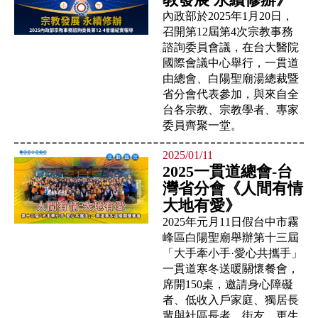
內政部於2025年1月20日，
召開第12屆第4次宗教事務
諮詢委員會議，在台大醫院
國際會議中心舉行，一貫道
由總會、白陽聖廟湯總裁暨
省分會代表參加，與來自全
台各宗教、宗教學者、專家
委員齊聚一堂。
2025/01/11
2025一貫道總會-台
灣省分會《人間有情
大地有愛》
2025年元月11日假台中市霧
峰區白陽聖廟舉辦第十三屆
「大手牽小手·愛心共攜手」
一貫道寒冬送暖關懷餐會，
席開150桌，邀請身心障礙
者、低收入戶家庭、獨居長
輩與社區長者、街友、更生