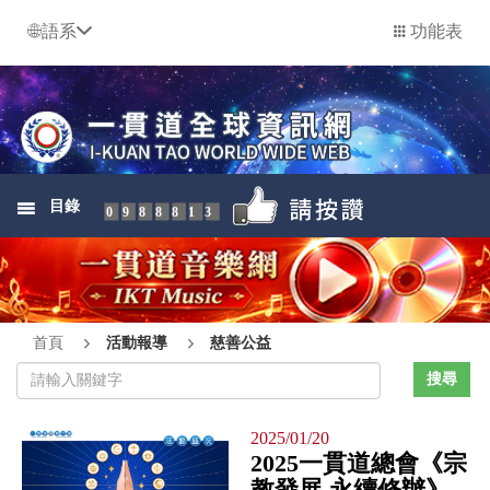
語系
功能表
目錄
0988813
首頁
活動報導
慈善公益
2025/01/20
2025一貫道總會《宗
教發展 永續修辦》