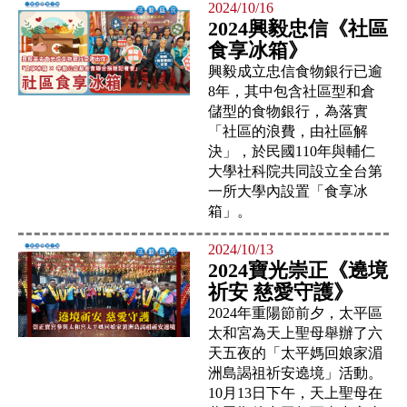
2024/10/16
2024興毅忠信《社區
食享冰箱》
興毅成立忠信食物銀行已逾
8年，其中包含社區型和倉
儲型的食物銀行，為落實
「社區的浪費，由社區解
決」，於民國110年與輔仁
大學社科院共同設立全台第
一所大學內設置「食享冰
箱」。
2024/10/13
2024寶光崇正《遶境
祈安 慈愛守護》
2024年重陽節前夕，太平區
太和宮為天上聖母舉辦了六
天五夜的「太平媽回娘家湄
洲島謁祖祈安遶境」活動。
10月13日下午，天上聖母在