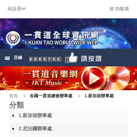
語系
功能表
目錄
0988780
首頁
各國一貫道總會辦事處
1.新加坡辦事處
分類
1.新加坡辦事處
2.尼泊爾辦事處