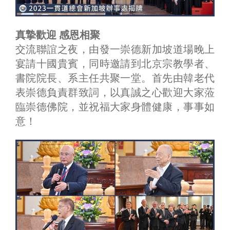
真摯歡迎 感恩相聚
交流聯誼之夜，由發一崇德新加坡道場晚上
宴請十國貴賓，同時邀請到北京宗教學者、
書院院長、系主任共聚一堂。首先由韓老代
表崇德負責群致詞，以真誠之心歡迎大家蒞
臨崇德佛院，並祝福大家身體健康，事事如
意！