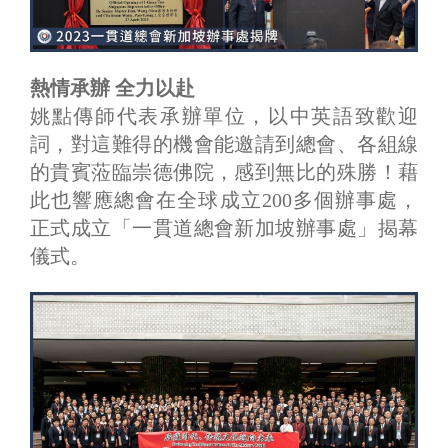
熱情承辦 全力以赴
姚點傳師代表承辦單位，以中英語致歡迎
詞，對這難得的機會能邀請到總會、各組線
的貴賓蒞臨崇德佛院，感到無比的殊勝！藉
此也響應總會在全球成立200多個辦事處，
正式成立「一貫道總會新加坡辦事處」揭幕
儀式。