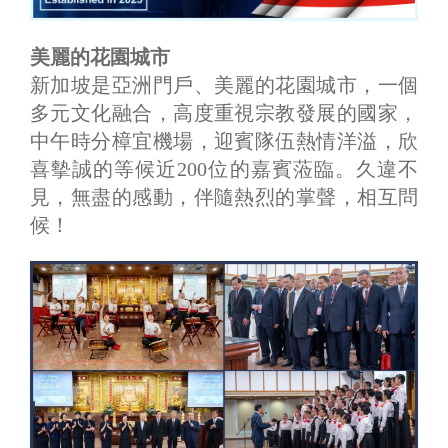
美麗的花園城市
新加坡是亞洲門戶、美麗的花園城市，一個
多元文化融合，高度重視宗教發展的國家，
中午時分樟宜機場，迎賓隊伍熱情洋溢，欣
喜摰誠的等候近200位的嘉賓蒞臨。久違不
見，無盡的感動，伴隨熱烈的掌聲，相互問
候！