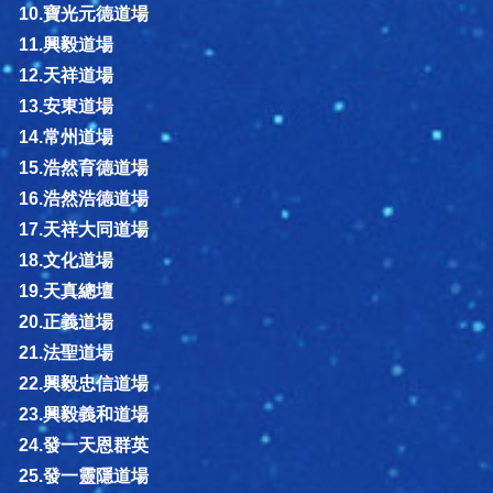
10.寶光元德道場
11.興毅道場
12.天祥道場
13.安東道場
14.常州道場
15.浩然育德道場
16.浩然浩德道場
17.天祥大同道場
18.文化道場
19.天真總壇
20.正義道場
21.法聖道場
22.興毅忠信道場
23.興毅義和道場
24.發一天恩群英
25.發一靈隱道場