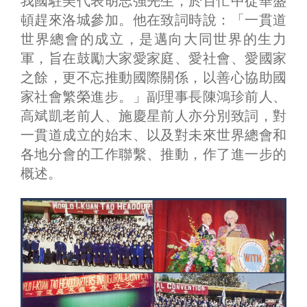
我國駐美代表胡志強先生，於百忙中從華盛
頓趕來洛城參加。他在致詞時說：「一貫道
世界總會的成立，是邁向大同世界的生力
軍，旨在鼓勵大家愛家庭、愛社會、愛國家
之餘，更不忘推動國際關係，以善心協助國
家社會繁榮進步。」副理事長陳鴻珍前人、
高斌凱老前人、施慶星前人亦分別致詞，對
一貫道成立的始末、以及對未來世界總會和
各地分會的工作聯繫、推動，作了進一步的
概述。