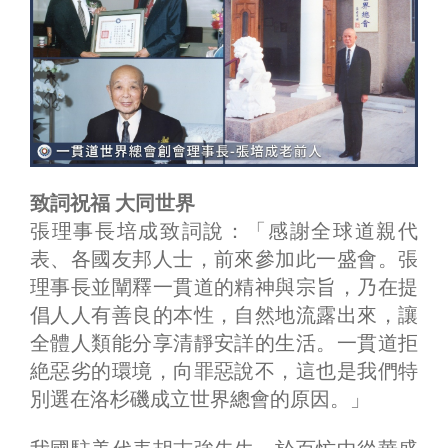
致詞祝福 大同世界
張理事長培成致詞說：「感謝全球道親代
表、各國友邦人士，前來參加此一盛會。張
理事長並闡釋一貫道的精神與宗旨，乃在提
倡人人有善良的本性，自然地流露出來，讓
全體人類能分享清靜安詳的生活。一貫道拒
絶惡劣的環境，向罪惡說不，這也是我們特
別選在洛杉磯成立世界總會的原因。」