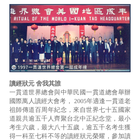
讀經狀元 舍我其誰
一貫道世界總會與中華民國一貫道總會舉辦
國際萬人讀經大會考， 2005年適逢一貫道老
祖師傳道百周年紀念，來自世界七十五國家
道親共逾五千人齊聚台北中正紀念堂，最小
考生六歲，最大八十五歲，逾五千名考生獲
得一科至七科不等的讀經狀元榮耀，參加讀