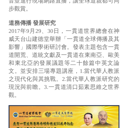
音並進行現場網路直播，讓全球道親都可同
步觀賞。
道務傳播 發展研究
2017年9月29、30日，一貫道世界總會在神
威天台山建德堂舉辦「一貫道全球傳播及其
影響」國際學術研討會。發表主題包含一貫
道開荒、道統文獻及一貫道在東南亞、歐美
和東北亞的發展議題等二十餘篇中英文論
文。並安排三場專題講座，1.當代華人教派
之現代化與其挑戰。2.當代華人教派研究的
現況與前瞻。3.一貫道清口茹素思維之世界
觀。