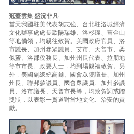
冠蓋雲集 盛況非凡
當天我國駐美代表胡志強、台北駐洛城經濟
文化辦事處處長歐陽瑞雄、洛杉磯、舊金山
等地僑領，均親往致賀。美國政府官員、洛
市議長、加州參眾議員、艾市、天普市、柔
似蜜、洛郡稅務長、加州州長代表、拉朋地
等市市長、政要人士，均到場觀禮敬賀。另
外，美國副總統高爾、國會眾院議長、加州
州長、聯邦參議員、國會眾議員、加州參議
員、洛市議長、天普市長等，均致賀詞或贈
獎狀，以表彰一貫道對當地文化、治安的貢
獻。