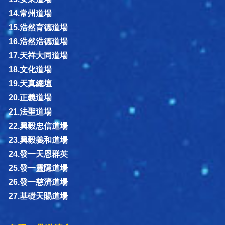
14.常州道場
15.浩然育德道場
16.浩然浩德道場
17.天祥大同道場
18.文化道場
19.天真總壇
20.正義道場
21.法聖道場
22.興毅忠信道場
23.興毅義和道場
24.發一天恩群英
25.發一靈隱道場
26.發一慈濟道場
27.基礎天賜道場