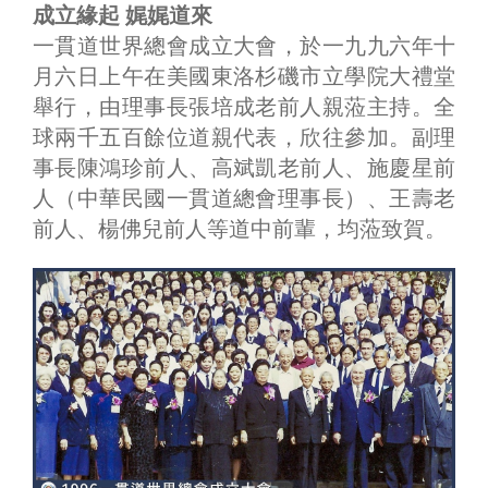
成立緣起 娓娓道來
一貫道世界總會成立大會，於一九九六年十
月六日上午在美國東洛杉磯市立學院大禮堂
舉行，由理事長張培成老前人親蒞主持。全
球兩千五百餘位道親代表，欣往參加。副理
事長陳鴻珍前人、高斌凱老前人、施慶星前
人（中華民國一貫道總會理事長）、王壽老
前人、楊佛兒前人等道中前輩，均蒞致賀。