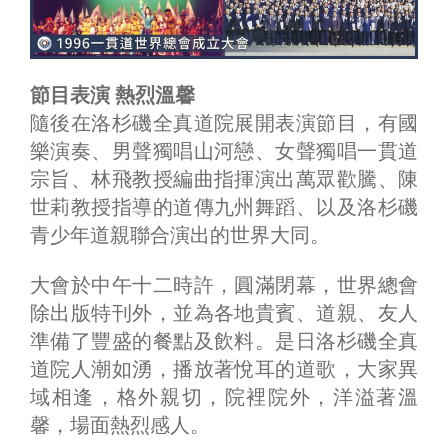
節目表演 熱烈溫馨
隨後在洛杉磯全真道院展開表演節目，有國
樂演奏、男聲獨唱山河戀、女聲獨唱一貫道
宗旨、林飛教授編曲指揮演出萬眾歡騰、陳
世莉教授指導的道傳九州舞蹈、以及洛杉磯
青少年道親聯合演出的世界大同。
大會於中午十二時許，圓滿閉幕，世界總會
除出版特刊外，並為各地貴賓、道親、友人
準備了豐盛的餐點及飲料。是日洛杉磯全真
道院人潮如湧，播放著悅耳的道歌，大家異
域相逢，格外親切，院裡院外，洋溢著溫
馨，場面熱烈感人。