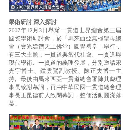
學術研討 深入探討
2007年12月3日舉辦一貫道世界總會第三屆
國際學術研討會，於「馬來西亞無極聖母總
會（寶光建德天上佛堂）圓覺禮堂」舉行，
有三大主題：一貫道與當代社會、一貫道與
現代學術、一貫道的義理發展，分別邀請宋
光宇博士、鍾雲鶯副教授、陳正夫博士主
持。最後由馬來西亞一貫道總會署陳其彪理
事長致謝幕詞，再由中華民國一貫道總會理
事長王昆德前人致閉幕詞，整個活動圓滿落
幕。