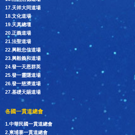
17.天祥大同道場
18.文化道場
19.天真總壇
20.正義道場
21.法聖道場
22.興毅忠信道場
23.興毅義和道場
24.發一天恩群英
25.發一靈隱道場
26.發一慈濟道場
27.基礎天賜道場
各國一貫道總會
1.中華民國一貫道總會
2.柬埔寨一貫道總會