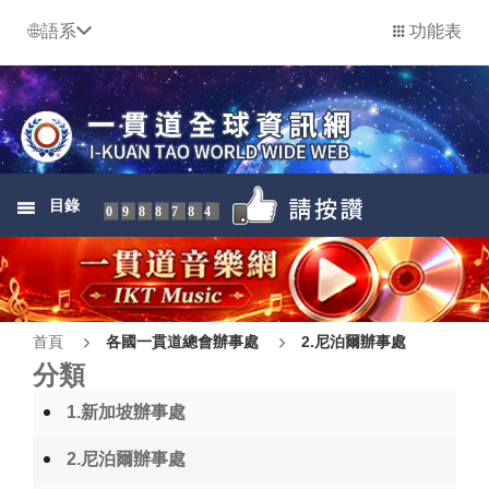
語系
功能表
目錄
0988784
首頁
各國一貫道總會辦事處
2.尼泊爾辦事處
分類
1.新加坡辦事處
2.尼泊爾辦事處