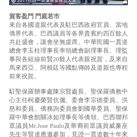
賀客盈門 門庭若市
來自各國道親代表及駐巴西政府官員、當地
僑界代表、巴西議員等各界貴賓約四百餘人
共赴盛會，讓會坐無虛席。中華民國一貫道
總會李玉柱理事長率領總會副理事長、理監
事與各組線前賢20餘人代表親祝賀，及來自
馬來西亞、阿根廷等國點傳師及道親也專程
前來祝賀。
駐聖保羅辦事處陳宗賢處長、聖保羅僑教中
心主任柯慶榮賢伉儷、委會李宗德委員、洪
慈和委員、僑務詢委員會劉國華委員、聖保
羅中華會館關冰如理事長等僑領、巴西聯邦
眾議員Mr.Jose Paulo及華裔前眾議員威廉巫
先生等賢達應邀參加，見證一貫道數十年來