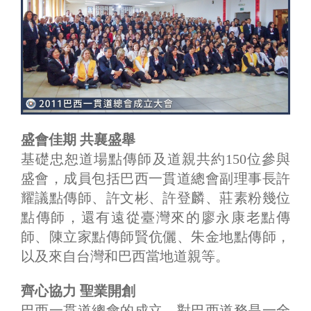
盛會佳期 共襄盛舉
基礎忠恕道場點傳師及道親共約150位參與
盛會，成員包括巴西一貫道總會副理事長許
耀議點傳師、許文彬、許登麟、莊素粉幾位
點傳師，還有遠從臺灣來的廖永康老點傳
師、陳立家點傳師賢伉儷、朱金地點傳師，
以及來自台灣和巴西當地道親等。
齊心協力 聖業開創
巴西一貫道總會的成立，對巴西道務是一全