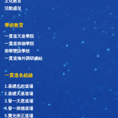
文化教育
活動盛況
學術教育
一貫道天皇學院
一貫道崇德學院
崇華雙語學校
一貫道海外調研總結
一貫道各組線
1.基礎忠恕道場
2.基礎天基道場
3.發一天恩道場
4.發一崇德道場
5.寶光崇正道場