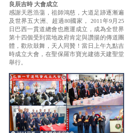
良辰吉時 大會成立
感謝天恩浩蕩，祖師鴻慈，大道足跡逐漸遍
及世界五大洲、超過80國家， 2011年9月25
日巴西一貫道總會也應運成立，成為全世界
第十四個受到當地政府肯定與讚揚的傳道團
體，歡欣鼓舞，天人同贊！當日上午九點吉
時成立大會，在聖保羅市寶光建德天建聖堂
舉行。