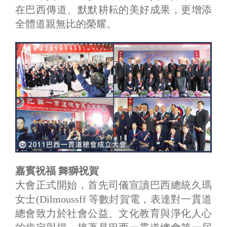
在巴西傳道、默默耕耘的美好成果，更增添
全體道親無比的榮耀。
嘉賓祝福 舞獅祝賀
大會正式開始，首先司儀宣讀巴西總統久瑪
女士(Dilmoussff 等數封賀電，表達對一貫道
總會致力於社會公益、文化教育與淨化人心