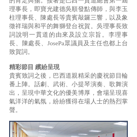
的肯定與揚。接著是巴西一貫道總會第一屆
理事長，即寶光建德吳順發點傳師，與李玉
柱理事長、陳處長等貴賓敲鑼三響，以及象
徵祥瑞與和平的舞獅登台祝賀。吳理事長致
詞說明一貫道的由來及設立宗旨。李理事
長、陳處長、JosePa眾議員及主任也都上台
致賀詞。
精彩節目 繽紛呈現
貴賓致詞之後，巴西道親精采的慶祝節目輪
番上陣。話劇、武術、小提琴演奏、歌舞演
出，呈現中華文化的優美博厚，會場呈現喜
氣洋洋的氣氛，紛紛獲得在場人士的熱烈掌
聲。