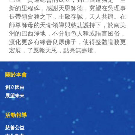
新的里程碑，感謝天恩師德，冀望在吳理事
長帶領會務之下，主敬存誠，天人共辦。在
師尊師母的天命領導與慈悲護持下，於南美
洲的巴西淨地，不分顏色人種或語言風俗，
渡化更多有緣善良原佛子，使得整體道務更
宏展，了愿報天恩，點亮無盡燈。
關於本會
創立因由
展望未來
活動報導
慈善公益