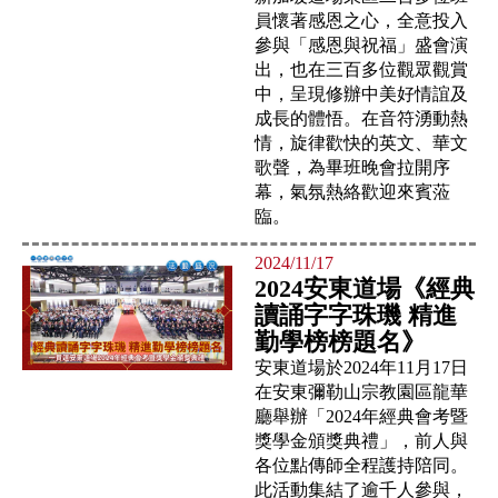
員懷著感恩之心，全意投入
參與「感恩與祝福」盛會演
出，也在三百多位觀眾觀賞
中，呈現修辦中美好情誼及
成長的體悟。在音符湧動熱
情，旋律歡快的英文、華文
歌聲，為畢班晚會拉開序
幕，氣氛熱絡歡迎來賓蒞
臨。
2024/11/17
2024安東道場《經典
讀誦字字珠璣 精進
勤學榜榜題名》
安東道場於2024年11月17日
在安東彌勒山宗教園區龍華
廳舉辦「2024年經典會考暨
獎學金頒獎典禮」，前人與
各位點傳師全程護持陪同。
此活動集結了逾千人參與，