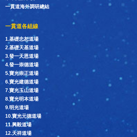
一貫道海外調研總結
一貫道各組線
1.基礎忠恕道場
2.基礎天基道場
3.發一天恩道場
4.發一崇德道場
5.寶光崇正道場
6.寶光建德道場
7.寶光玉山道場
8.寶光明本道場
9.明光道場
10.寶光元德道場
11.興毅道場
12.天祥道場