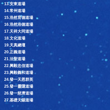
13.安東道場
14.常州道場
15.浩然育德道場
16.浩然浩德道場
17.天祥大同道場
18.文化道場
19.天真總壇
20.正義道場
21.法聖道場
22.興毅忠信道場
23.興毅義和道場
24.發一天恩群英
25.發一靈隱道場
26.發一慈濟道場
27.基礎天賜道場