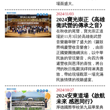
場面盛大。
2024/11/03
2024寶光崇正《高雄
衛武營的傳承之音》
在秋收的尾聲，寶光崇正道
場於11月3日於高雄衛武營
音樂廳舉辦了盛大的《鑼鼓
齊鳴慶豐收音樂會》，由崇
正國樂團擔綱演出，以中華
民族的管弦樂音，向四方傳
遞豐收與恩澤的喜悅，將台
灣的秋日氛圍演繹得淋漓盡
致，帶給現場觀眾一場充滿
民族情懷的視聽盛宴。
2024/10/27
2024安東道場《啟航
未來 感恩同行》
厚德國際學校第九屆畢業典