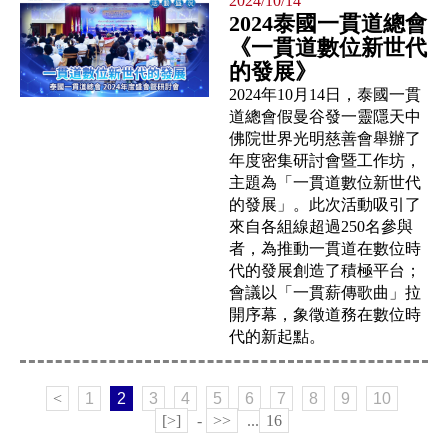
2024/10/14
2024泰國一貫道總會
《一貫道數位新世代
的發展》
2024年10月14日，泰國一貫
道總會假曼谷發一靈隱天中
佛院世界光明慈善會舉辦了
年度密集研討會暨工作坊，
主題為「一貫道數位新世代
的發展」。此次活動吸引了
來自各組線超過250名參與
者，為推動一貫道在數位時
代的發展創造了積極平台；
會議以「一貫薪傳歌曲」拉
開序幕，象徵道務在數位時
代的新起點。
<
1
2
3
4
5
6
7
8
9
10
[>]
-
>>
...
16