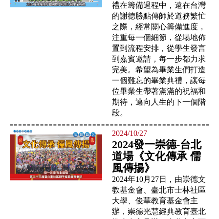
禮在籌備過程中，遠在台灣
的謝德勝點傳師於道務繁忙
之際，經常關心籌備進度，
注重每一個細節，從場地佈
置到流程安排，從學生發言
到嘉賓邀請，每一步都力求
完美。希望為畢業生們打造
一個難忘的畢業典禮，讓每
位畢業生帶著滿滿的祝福和
期待，邁向人生的下一個階
段。
2024/10/27
2024發一崇德-台北
道場《文化傳承 儒
風傳揚》
2024年10月27日，由崇德文
教基金會、臺北市士林社區
大學、俊華教育基金會主
辦，崇德光慧經典教育臺北