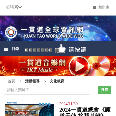
語系
功能表
目錄
0000000
首頁
活動報導
文化教育
2024/11/30
2024一貫道總會《護
道天使 捨我其誰》