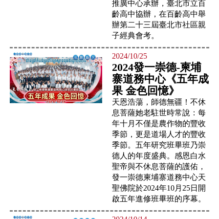
推廣中心承辦，臺北市立百
齡高中協辦，在百齡高中舉
辦第二十三屆臺北市社區親
子經典會考。
2024/10/25
2024發一崇德-柬埔
寨道務中心《五年成
果 金色回憶》
天恩浩蕩，師德無疆！不休
息菩薩她老駐世時常說：每
年十月不僅是農作物的豐收
季節，更是道場人才的豐收
季節。五年研究班畢班乃崇
德人的年度盛典。感恩白水
聖帝與不休息菩薩的護佑，
發一崇德柬埔寨道務中心天
聖佛院於2024年10月25日開
啟五年進修班畢班的序幕。