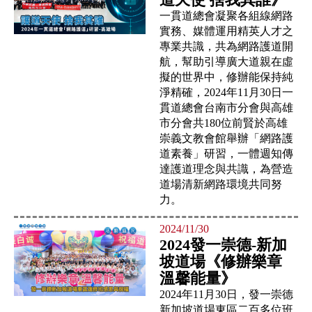
一貫道總會凝聚各組線網路
實務、媒體運用精英人才之
專業共識，共為網路護道開
航，幫助引導廣大道親在虛
擬的世界中，修辦能保持純
淨精確，2024年11月30日一
貫道總會台南市分會與高雄
市分會共180位前賢於高雄
崇義文教會館舉辦「網路護
道素養」研習，一體週知傳
達護道理念與共識，為營造
道場清新網路環境共同努
力。
2024/11/30
2024發一崇德-新加
坡道場《修辦樂章
溫馨能量》
2024年11月30日，發一崇德
新加坡道場東區二百多位班