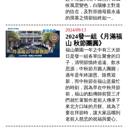
候風雲變色，白陽修士對道
的信念，及對崇德母親永遠
的孺慕之情卻始終如一。
2024/09/13
2024發一組《月滿福
山 秋節團圓》
福山榮園一年之中有三大節
日是發一組各單位聚會的日
子，清明節慎終追遠、飲水
思源；中秋節月圓人團圓；
過年是年終謝恩、除舊迎
新，而中秋節在福山是最忙
的時刻，因為早在中秋拜節
前，福山的點傳師前賢三才
們就忙著製作老前人傳承下
來北方口味的月餅。就為了
要在拜節時，讓大家品嚐到
老前人慈悲的祝福與愛心。