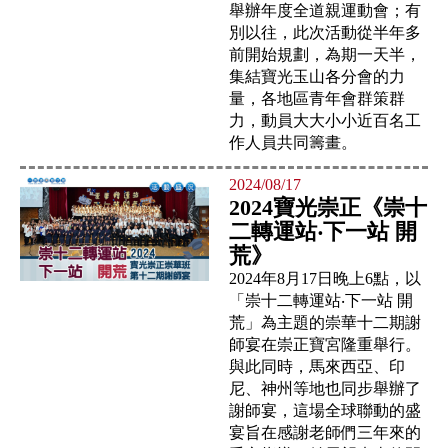
舉辦年度全道親運動會；有
別以往，此次活動從半年多
前開始規劃，為期一天半，
集結寶光玉山各分會的力
量，各地區青年會群策群
力，動員大大小小近百名工
作人員共同籌畫。
2024/08/17
2024寶光崇正《崇十
二轉運站‧下一站 開
荒》
2024年8月17日晚上6點，以
「崇十二轉運站‧下一站 開
荒」為主題的崇華十二期謝
師宴在崇正寶宮隆重舉行。
與此同時，馬來西亞、印
尼、神州等地也同步舉辦了
謝師宴，這場全球聯動的盛
宴旨在感謝老師們三年來的