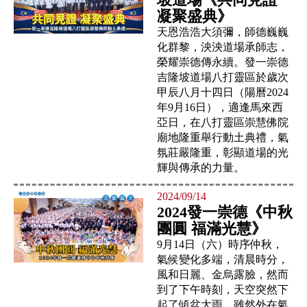
凝聚盛典》
天恩浩浩大須彌，師德巍巍
化群黎，泱泱道場承師志，
榮耀崇德傳永續。發一崇德
吉隆坡道場八打靈區於歲次
甲辰八月十四日（陽曆2024
年9月16日），適逢馬來西
亞日，在八打靈區崇慧佛院
廟地隆重舉行動土典禮，氣
氛莊嚴隆重，彰顯道場的光
輝與傳承的力量。
2024/09/14
2024發一崇德《中秋
團圓 福滿光慧》
9月14日（六）時序仲秋，
氣候變化多端，清晨時分，
風和日麗、金烏露臉，然而
到了下午時刻，天空突然下
起了傾盆大雨，雖然外在氣