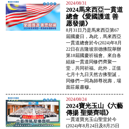
2024/08/31
2024馬來西亞一貫道
總會《愛國護道 善
愿發揚》
8月31日乃是馬來西亞第67
屆國慶日，為此，馬來西亞
一貫道總會於今(2024)年8月
22日在吉隆坡崇德佛院舉辦
第18屆國慶祈福會。來自各
組線一貫道同修們齊聚一
堂，共同祈福。此外，正值
七月十九日天然古佛聖誕，
同修們一同為師尊祝壽，場
面莊嚴肅穆。
2024/08/24
2024寶光玉山《六藝
傳揚 聖樂齊唱》
一貫道寶光玉山聖堂於今
(2024)年8月24日及8月25日