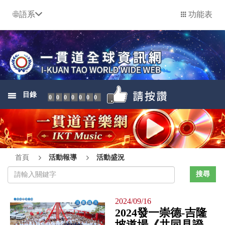
語系
功能表
目錄
0000000
首頁
活動報導
活動盛況
2024/09/16
2024發一崇德-吉隆
坡道場《共同見證