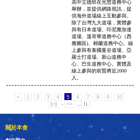
高中立德班在光慧道務中心
舉辦，並提供網路視訊，提
供海外道場線上互動參與。
除了台灣九大道場，實體參
與有日本道場、印尼雅加達
道場、溫哥華道務中心（西
雅圖區)、棉蘭道務中心。線
上參與有泰國曼谷道場、亞
羅士打道場、新山道務中
心、巴生道務中心。實體及
線上參與的前賢將近2000
人。
<
1
2
3
4
5
6
7
8
9
10
[>]
-
>>
...
11
關於本會