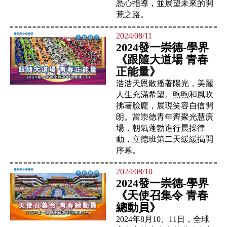
悉心指導，並展望未來的開
荒之路。
2024/08/11
2024發一崇德-學界
《跟隨大道場 青春
正能量》
浩浩天恩散播著陽光，美麗
人生充滿希望。煦煦和風吹
拂著臉龐，展現笑容自信開
朗。當崇德青年齊聚光慧廣
場，朝氣蓬勃進行晨操律
動，立德班第二天緩緩揭開
序幕。
2024/08/10
2024發一崇德-學界
《天使召集令 青春
總動員》
2024年8月10、11日，全球