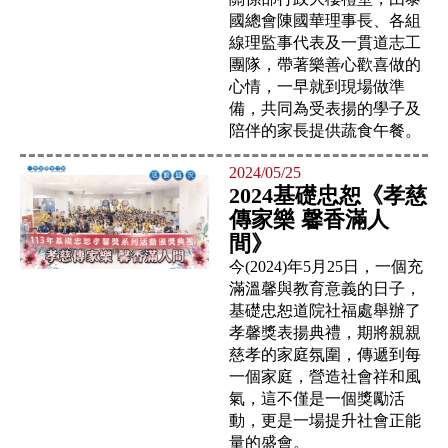
國總會陳國華理事長、各組
線理監事代表及一貫道志工
團隊，帶著樂善心歡喜做的
心情，一早就到現場做準
備，共同為受表揚的學子及
陪伴的家長提供蔬食午餐。
2024/05/25
2024基礎忠恕《孝慈
傳家樂 馨香滿人
間》
今(2024)年5月25日，一個充
滿溫馨與教育意義的日子，
基礎忠恕道院社福處舉辦了
孝馨獎表揚典禮，期將親親
慈孝的家庭氛圍，傳遞到每
一個家庭，營造社會祥和風
氣，這不僅是一個獎勵活
動，更是一場提升社會正能
量的盛會。