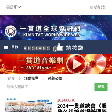
語系
功能表
目錄
0000000
首頁
活動報導
慈善公益
2024/06/10
2024一貫道總會《服
務各組線道場辦理資