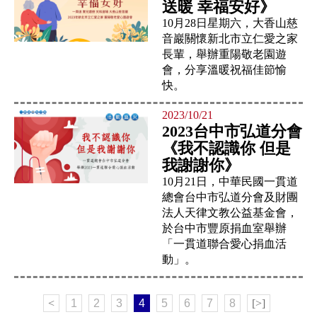
送暖 幸福安好》
10月28日星期六，大香山慈
音巖關懷新北市立仁愛之家
長輩，舉辦重陽敬老園遊
會，分享溫暖祝福佳節愉
快。
2023/10/21
2023台中市弘道分會
《我不認識你 但是
我謝謝你》
10月21日，中華民國一貫道
總會台中市弘道分會及財團
法人天律文教公益基金會，
於台中市豐原捐血室舉辦
「一貫道聯合愛心捐血活
動」。
<
1
2
3
4
5
6
7
8
[>]