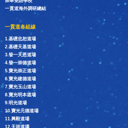
崇華雙語學校
一貫道海外調研總結
一貫道各組線
1.基礎忠恕道場
2.基礎天基道場
3.發一天恩道場
4.發一崇德道場
5.寶光崇正道場
6.寶光建德道場
7.寶光玉山道場
8.寶光明本道場
9.明光道場
10.寶光元德道場
11.興毅道場
12.天祥道場