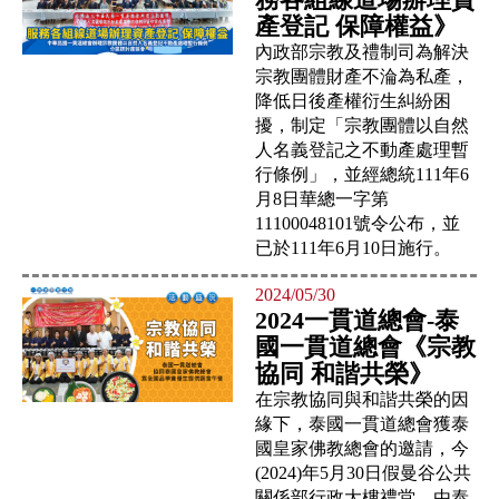
產登記 保障權益》
內政部宗教及禮制司為解決
宗教團體財產不淪為私產，
降低日後產權衍生糾紛困
擾，制定「宗教團體以自然
人名義登記之不動產處理暫
行條例」，並經總統111年6
月8日華總一字第
11100048101號令公布，並
已於111年6月10日施行。
2024/05/30
2024一貫道總會-泰
國一貫道總會《宗教
協同 和諧共榮》
在宗教協同與和諧共榮的因
緣下，泰國一貫道總會獲泰
國皇家佛教總會的邀請，今
(2024)年5月30日假曼谷公共
關係部行政大樓禮堂，由泰