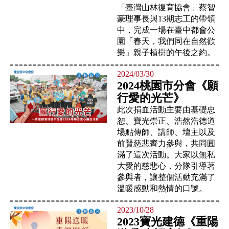
「臺灣山林復育協會」蔡智
豪理事長與13期志工的帶領
中，完成一場在臺中都會公
園「春天，我們同在自然歡
樂」親子植樹的午後之約。
2024/03/30
2024桃園市分會《願
行愛的光芒》
此次捐血活動主要由基礎忠
恕、寶光崇正、浩然浩德道
場點傳師、講師、壇主以及
前賢慈悲齊力參與，共同圓
滿了這次活動。大家以無私
大愛的慈悲心，分隊引導著
參與者，讓整個活動充滿了
溫暖感動和熱情的口號。
2023/10/28
2023寶光建德《重陽