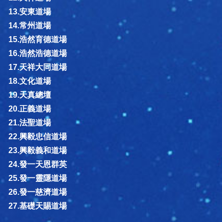
13.安東道場
14.常州道場
15.浩然育德道場
16.浩然浩德道場
17.天祥大同道場
18.文化道場
19.天真總壇
20.正義道場
21.法聖道場
22.興毅忠信道場
23.興毅義和道場
24.發一天恩群英
25.發一靈隱道場
26.發一慈濟道場
27.基礎天賜道場