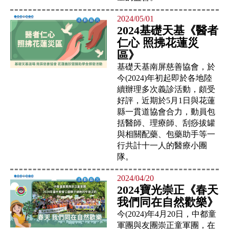
2024/05/01
2024基礎天基《醫者
仁心 照拂花蓮災
區》
基礎天基南屏慈善協會，於
今(2024)年初起即於各地陸
續辦理多次義診活動，頗受
好評，近期於5月1日與花蓮
縣一貫道協會合力，動員包
括醫師、理療師、刮痧拔罐
與相關配藥、包藥助手等一
行共計十一人的醫療小團
隊。
2024/04/20
2024寶光崇正《春天
我們同在自然歡樂》
今(2024)年4月20日，中都童
軍團與友團崇正童軍團，在