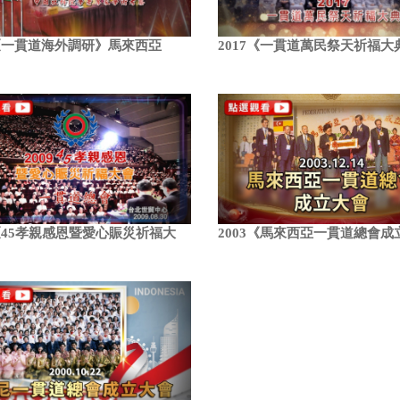
8《一貫道海外調研》馬來西亞
2017《一貫道萬民祭天祈福大
9《45孝親感恩暨愛心賑災祈福大
2003《馬來西亞一貫道總會成