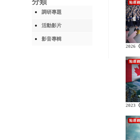
分類
調研專題
活動影片
影音專輯
202
202