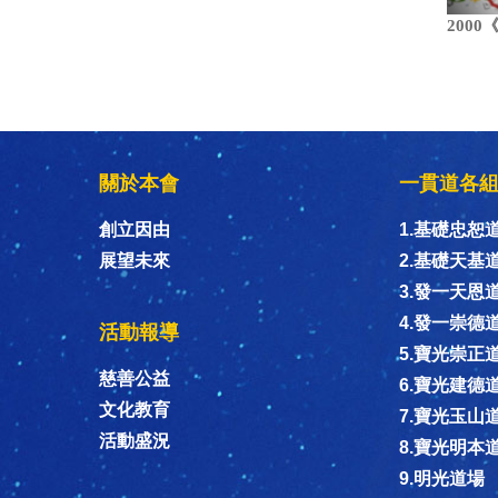
200
關於本會
一貫道各
創立因由
1.基礎忠恕
展望未來
2.基礎天基
3.發一天恩
4.發一崇德
活動報導
5.寶光崇正
慈善公益
6.寶光建德
文化教育
7.寶光玉山
活動盛況
8.寶光明本
9.明光道場