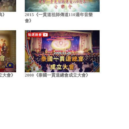
典》
2015《一貫道祖師傳道110週年音樂
會》
立大會》
2000《泰國一貫道總會成立大會》