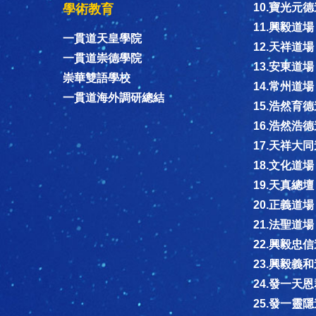
10.寶光元
學術教育
11.興毅道場
一貫道天皇學院
12.天祥道場
一貫道崇德學院
13.安東道場
崇華雙語學校
14.常州道場
一貫道海外調研總結
15.浩然育
16.浩然浩
17.天祥大
18.文化道場
19.天真總壇
20.正義道場
21.法聖道場
22.興毅忠
23.興毅義
24.發一天
25.發一靈