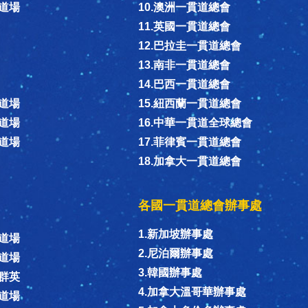
德道場
10.澳洲一貫道總會
11.英國一貫道總會
12.巴拉圭一貫道總會
13.南非一貫道總會
14.巴西一貫道總會
德道場
15.紐西蘭一貫道總會
德道場
16.中華一貫道全球總會
同道場
17.菲律賓一貫道總會
18.加拿大一貫道總會
各國一貫道總會辦事處
1.新加坡辦事處
信道場
2.尼泊爾辦事處
和道場
3.韓國辦事處
恩群英
4.加拿大溫哥華辦事處
隱道場