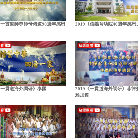
0《一貫道師尊師母傳道90週年感恩
2019《信義育幼院40週年感
9《一貫道海外調研》泰國
2019《一貫道海外調研》菲律
雅加達