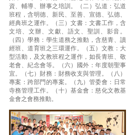
資、輔導、辦事之培訓。（二）弘道：弘道
班程，含明德、新民、至善、宣德、弘德、
經典班之運作。（三）文書：文書工作，含
文培、文辦、文獻、語文、聖訓、影音。
（四）學務：學生道務之推動，含慈青、讀
經班、道育班之三環運作。（五）文教：大
型活動，及文教班程之運作，如長青班、敬
老會、紀念會等。（六）國外：年度朝聖事
宜。（七）財務：財務收支與管理。（八）
專案：跨部門的專案。（九）管委會：日常
寺務管理工作。（十）基金會：慈化文教基
金會之會務推動。