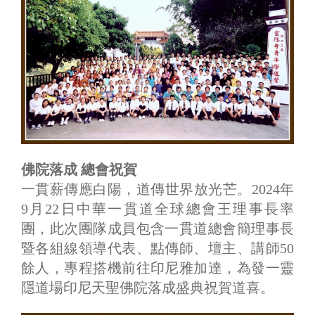
佛院落成 總會祝賀
一貫薪傳應白陽，道傳世界放光芒。2024年
9月22日中華一貫道全球總會王理事長率
團，此次團隊成員包含一貫道總會簡理事長
暨各組線領導代表、點傳師、壇主、講師50
餘人，專程搭機前往印尼雅加達，為發一靈
隱道場印尼天聖佛院落成盛典祝賀道喜。