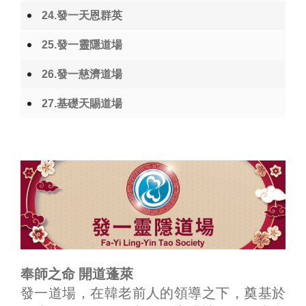
24.發一天恩群英
25.發一靈隱道場
26.發一慈濟道場
27.基礎天賜道場
奉師之命 開道蓬萊
發一道場，在韓老前人的領導之下，奠基於