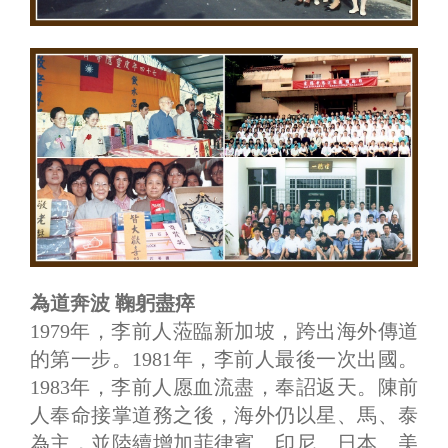
為道奔波 鞠躬盡瘁
1979年，李前人蒞臨新加坡，跨出海外傳道
的第一步。1981年，李前人最後一次出國。
1983年，李前人愿血流盡，奉詔返天。陳前
人奉命接掌道務之後，海外仍以星、馬、泰
為主，並陸續增加菲律賓、印尼、日本、美