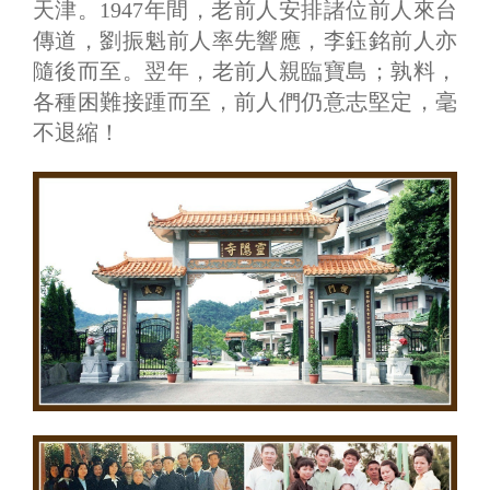
天津。1947年間，老前人安排諸位前人來台
傳道，劉振魁前人率先響應，李鈺銘前人亦
隨後而至。翌年，老前人親臨寶島；孰料，
各種困難接踵而至，前人們仍意志堅定，毫
不退縮！