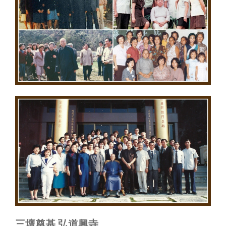
三壇奠基 弘道興寺