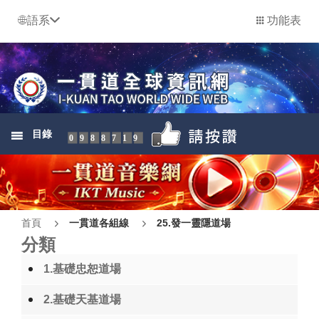
語系
功能表
目錄
0988719
首頁
一貫道各組線
25.發一靈隱道場
分類
1.基礎忠恕道場
2.基礎天基道場