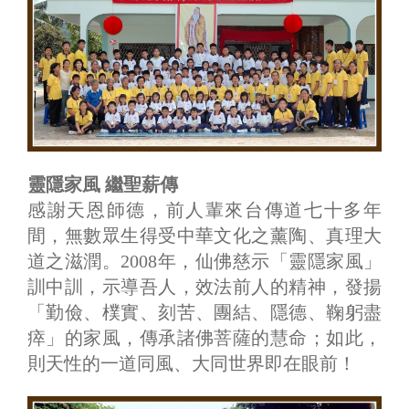
靈隱家風 繼聖薪傳
感謝天恩師德，前人輩來台傳道七十多年
間，無數眾生得受中華文化之薰陶、真理大
道之滋潤。2008年，仙佛慈示「靈隱家風」
訓中訓，示導吾人，效法前人的精神，發揚
「勤儉、樸實、刻苦、團結、隱德、鞠躬盡
瘁」的家風，傳承諸佛菩薩的慧命；如此，
則天性的一道同風、大同世界即在眼前！