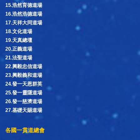
15.浩然育德道場
16.浩然浩德道場
17.天祥大同道場
18.文化道場
19.天真總壇
20.正義道場
21.法聖道場
22.興毅忠信道場
23.興毅義和道場
24.發一天恩群英
25.發一靈隱道場
26.發一慈濟道場
27.基礎天賜道場
各國一貫道總會