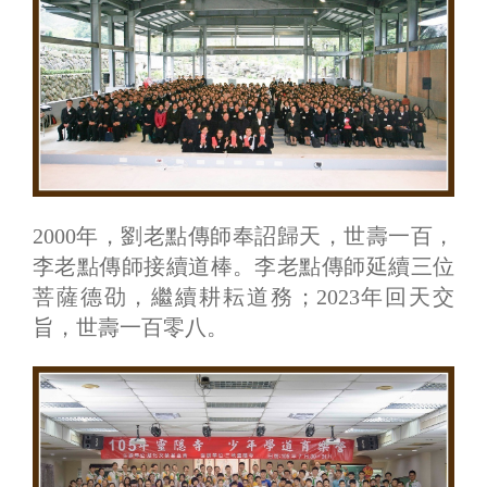
2000年，劉老點傳師奉詔歸天，世壽一百，
李老點傳師接續道棒。李老點傳師延續三位
菩薩德劭，繼續耕耘道務；2023年回天交
旨，世壽一百零八。