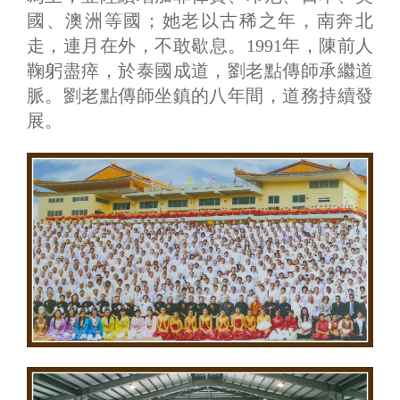
國、澳洲等國；她老以古稀之年，南奔北
走，連月在外，不敢歇息。1991年，陳前人
鞠躬盡瘁，於泰國成道，劉老點傳師承繼道
脈。劉老點傳師坐鎮的八年間，道務持續發
展。