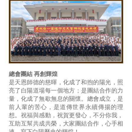
總會團結 再創輝煌
是天恩師德的慈暉，化成了和煦的陽光，照
亮了白陽道場每一個地方；是團結合作的力
量，化成了無歇無息的關懷。總會成立，是
前人輩的苦心，是道傳世界永續傳揚的理
想。祝福與感動，祝賀更發心，不分你我，
互助互幫共成共榮，大家團結合作，心手相
連，寫下白陽歷史的輝煌！