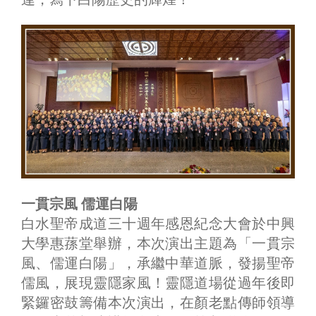
一貫宗風 儒運白陽
白水聖帝成道三十週年感恩紀念大會於中興
大學惠蓀堂舉辦，本次演出主題為「一貫宗
風、儒運白陽」，承繼中華道脈，發揚聖帝
儒風，展現靈隱家風！靈隱道場從過年後即
緊鑼密鼓籌備本次演出，在顏老點傳師領導