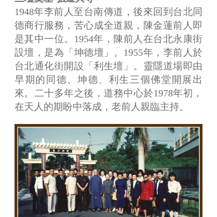
1948年李前人至台南傳道，後來回到台北同
德商行服務，苦心成全道親，陳金蓮前人即
是其中一位。1954年，陳前人在台北永康街
設壇，是為「坤德壇」。1955年，李前人於
台北通化街開設「利生壇」。靈隱道場即由
早期的同德、坤德、利生三個佛堂開展出
來。二十多年之後，道務中心於1978年初，
在天人的期盼中落成，老前人親臨主持。