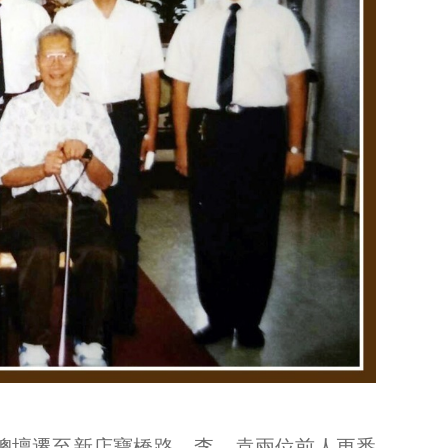
一總壇遷至新店寶橋路，李、袁兩位前人更悉