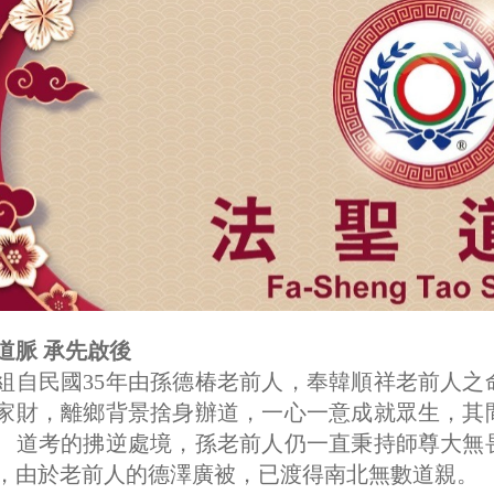
道脈 承先啟後
組自民國35年由孫德椿老前人，奉韓順祥老前人
家財，離鄉背景捨身辦道，一心一意成就眾生，其
、道考的拂逆處境，孫老前人仍一直秉持師尊大無
，由於老前人的德澤廣被，已渡得南北無數道親。