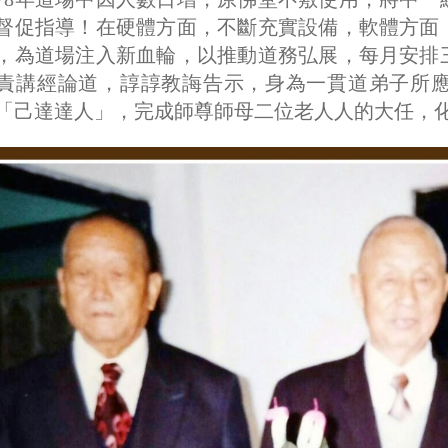
督促指導！在硬體方面，不斷充實設備，軟體方面
，為道場注入新血輪，以推動道務弘展，每月安排
責講經論道，諄諄教誨告示，身為一貫道弟子所
「己達達人」，完成師尊師母二位老人人的大任，