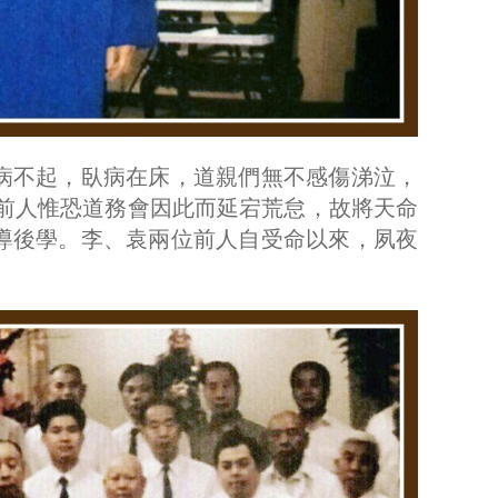
一病不起，臥病在床，道親們無不感傷涕泣，
老前人惟恐道務會因此而延宕荒怠，故將天命
導後學。李、袁兩位前人自受命以來，夙夜