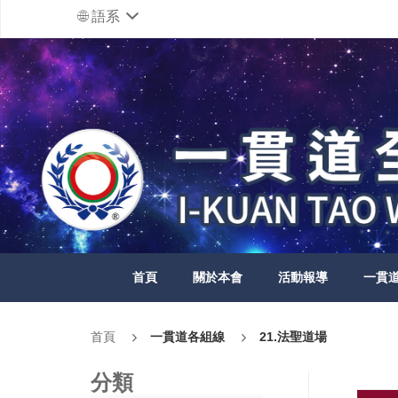
語系
首頁
關於本會
活動報導
一貫
首頁
一貫道各組線
21.法聖道場
分類