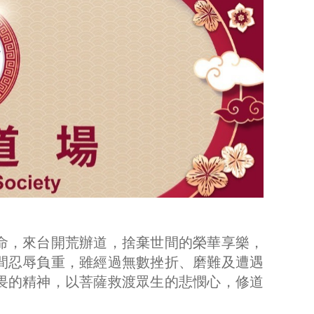
之命，來台開荒辦道，捨棄世間的榮華享樂，
間忍辱負重，雖經過無數挫折、磨難及遭遇
畏的精神，以菩薩救渡眾生的悲憫心，修道