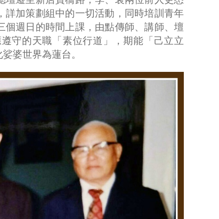
，詳加策劃組中的一切活動，同時培訓青年
三個週日的時間上課，由點傳師、講師、壇
應遵守的天職「素位行道」，期能「己立立
化娑婆世界為蓮台。