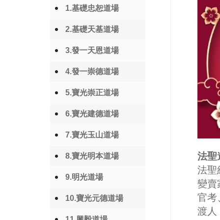
1.基礎忠恕道場
2.基礎天基道場
3.發一天恩道場
4.發一崇德道場
5.寶光崇正道場
6.寶光建德道場
7.寶光玉山道場
法聖
8.寶光明本道場
法聖
9.明光道場
變賣
官考
10.寶光元德道場
渡人
11.興毅道場