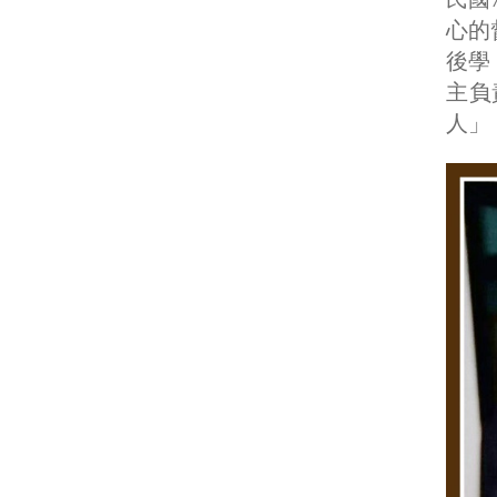
心的
後學
主負
人」