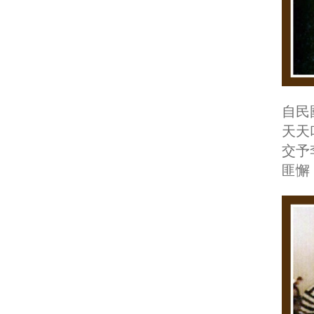
自民
天天
交予
匪懈