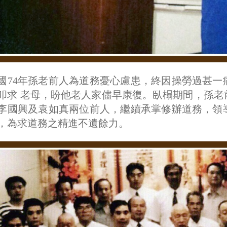
國74年孫老前人為道務憂心慮患，終因操勞過甚
叩求 老母，盼他老人家儘早康復。臥榻期間，孫
李國興及袁如真兩位前人，繼續承掌修辦道務，領
，為求道務之精進不遺餘力。