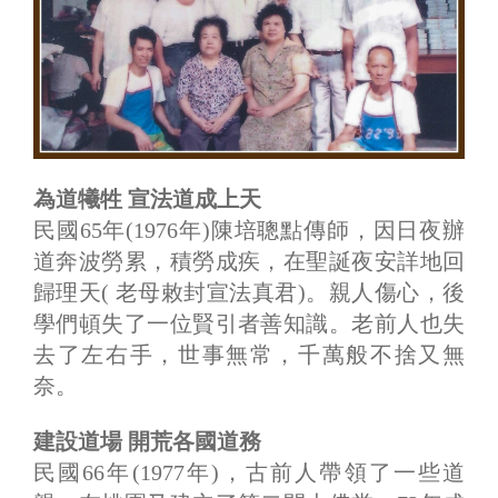
為道犧牲 宣法道成上天
民國65年(1976年)陳培聰點傳師，因日夜辦
道奔波勞累，積勞成疾，在聖誕夜安詳地回
歸理天( 老母敕封宣法真君)。親人傷心，後
學們頓失了一位賢引者善知識。老前人也失
去了左右手，世事無常，千萬般不捨又無
奈。
建設道場 開荒各國道務
民國66年(1977年)，古前人帶領了一些道