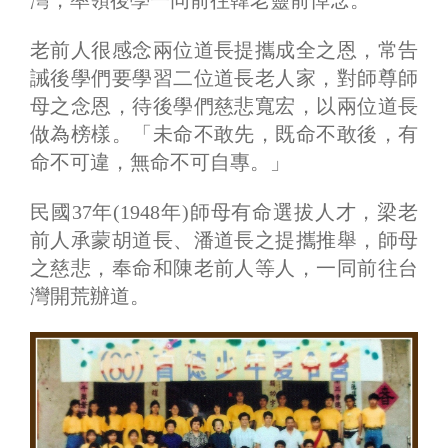
老前人很感念兩位道長提攜成全之恩，常告
誡後學們要學習二位道長老人家，對師尊師
母之念恩，待後學們慈悲寬宏，以兩位道長
做為榜樣。「未命不敢先，既命不敢後，有
命不可違，無命不可自專。」
民國37年(1948年)師母有命選拔人才，梁老
前人承蒙胡道長、潘道長之提攜推舉，師母
之慈悲，奉命和陳老前人等人，一同前往台
灣開荒辦道。