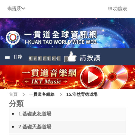
語系
功能表
目錄
0998860
首頁
一貫道各組線
15.浩然育德道場
分類
1.基礎忠恕道場
2.基礎天基道場