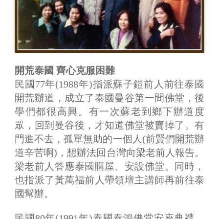
開荒泰國 齊心克服困難
民國77年(1988年)指派蘇子鎧前人前往泰國
開荒辦道，成立了泰國曼谷第一間佛堂，後
學們都很高興。有一次蘇老到鄉下辦道度
眾，回到曼谷後，才知道佛堂被賣掉了。有
門進不去，孤單無助的一個人(前賢們開荒辦
道辛苦啊)，想辦法回台灣向梁老前人報告。
梁老前人答應泰國購屋、安設佛堂。同時，
也指派了黃萬福前人帶領壇主講師再前往泰
國幫辦。
民國80年(1991年)泰國泰鴻佛堂安座典禮，