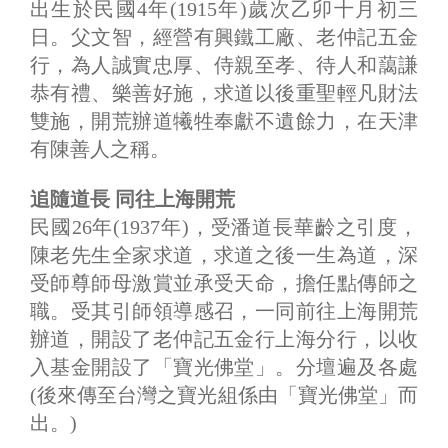
出生於民國4年(1915年)歲次乙卯十月初三
日。父文智，經營有興鐵工廠、老仲記五金
行，為人誠實忠厚、侍親至孝、待人和藹謙
恭有禮、樂善好施，求道以後重聖輕凡財法
雙施，開荒辦道犧牲奉獻不遺餘力，在天津
有陳善人之稱。
追隨道長 同往上海開荒
民國26年(1937年)，受潘道長華齡之引度，
陳老先生全家求道，求道之後一生為道，深
受師尊師母激賞並承受天命，擔任點傳師之
職。受其引師領導感召，一同前往上海開荒
辦道，開設了老仲記五金行上海分行，以收
入基金開設了「寶光佛堂」。分壇遍及各處
(後來傳至台灣之寶光組係由「寶光佛堂」而
出。)