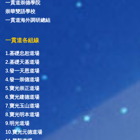
一貫道崇德學院
崇華雙語學校
一貫道海外調研總結
一貫道各組線
1.基礎忠恕道場
2.基礎天基道場
3.發一天恩道場
4.發一崇德道場
5.寶光崇正道場
6.寶光建德道場
7.寶光玉山道場
8.寶光明本道場
9.明光道場
10.寶光元德道場