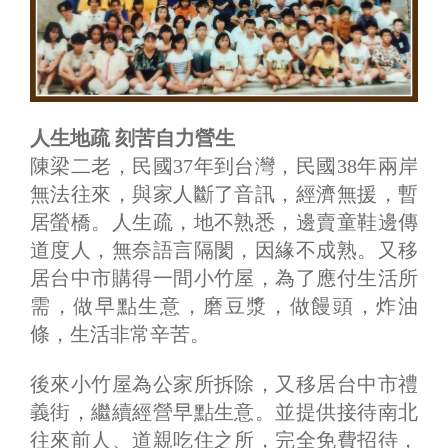
人生地疏 刻苦自力營生
陳梁二老，民國37年到台灣，民國38年兩岸
無法往來，與家人斷了音訊，經濟無援，暫
居螢橋。人生疏，地不熟悉，邊賣童鞋邊傳
道度人，無奈語言隔閡，因緣不成熟。又移
居台中市購得一間小竹屋，為了應付生活所
需，做早點生意，磨豆漿，做饅頭，炸油
條，生活非常辛苦。
後來小竹屋為公家所拆除，又移居台中市禮
義街，繼續經營早點生意。並提供接待南北
往來前人、道親吃住之所，完全免費招待，