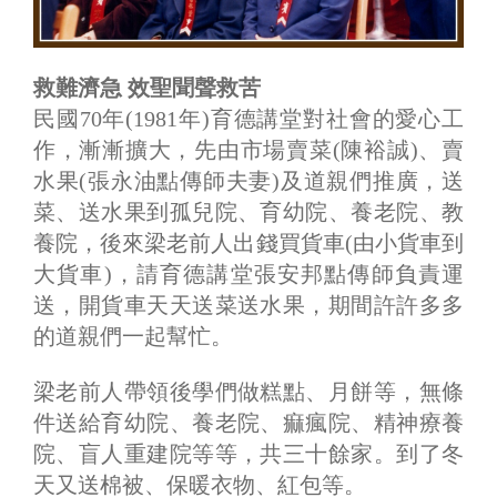
救難濟急 效聖聞聲救苦
民國70年(1981年)育德講堂對社會的愛心工
作，漸漸擴大，先由市場賣菜(陳裕誠)、賣
水果(張永油點傳師夫妻)及道親們推廣，送
菜、送水果到孤兒院、育幼院、養老院、教
養院，後來梁老前人出錢買貨車(由小貨車到
大貨車)，請育德講堂張安邦點傳師負責運
送，開貨車天天送菜送水果，期間許許多多
的道親們一起幫忙。
梁老前人帶領後學們做糕點、月餅等，無條
件送給育幼院、養老院、痲瘋院、精神療養
院、盲人重建院等等，共三十餘家。到了冬
天又送棉被、保暖衣物、紅包等。