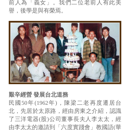
前人為「義女」。我們二位老前人有此美
譽，後學是與有榮焉。
艱辛經營 發展台北道務
民國50年(1962年)，陳梁二老再度遷居台
北，先居於太原路，經由房東之介紹，認識
了三洋電器(股)公司董事長夫人李太太，經
由李太太的邀請到「六度實踐會」教國語(華