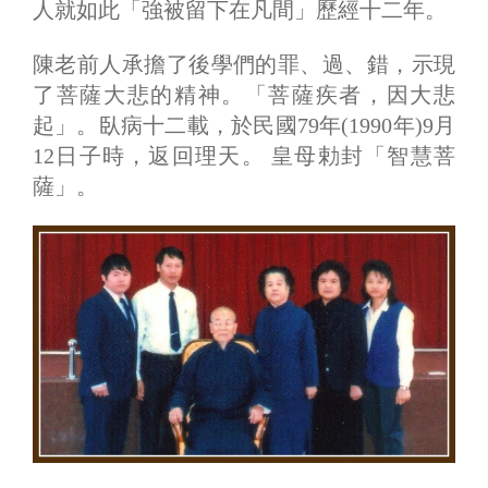
人就如此「強被留下在凡間」歷經十二年。
陳老前人承擔了後學們的罪、過、錯，示現
了菩薩大悲的精神。「菩薩疾者，因大悲
起」。臥病十二載，於民國79年(1990年)9月
12日子時，返回理天。 皇母勅封「智慧菩
薩」。