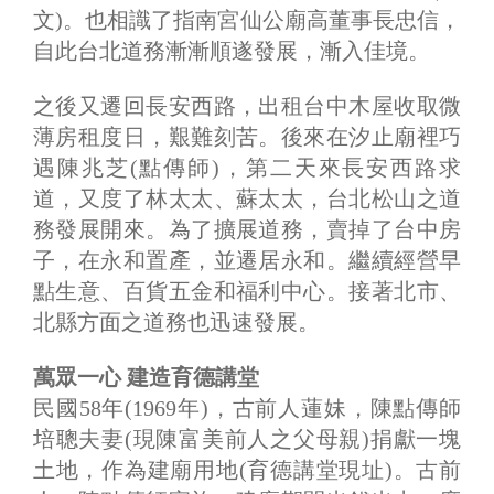
文)。也相識了指南宮仙公廟高董事長忠信，
自此台北道務漸漸順遂發展，漸入佳境。
之後又遷回長安西路，出租台中木屋收取微
薄房租度日，艱難刻苦。後來在汐止廟裡巧
遇陳兆芝(點傳師)，第二天來長安西路求
道，又度了林太太、蘇太太，台北松山之道
務發展開來。為了擴展道務，賣掉了台中房
子，在永和置產，並遷居永和。繼續經營早
點生意、百貨五金和福利中心。接著北市、
北縣方面之道務也迅速發展。
萬眾一心 建造育德講堂
民國58年(1969年)，古前人蓮妹，陳點傳師
培聰夫妻(現陳富美前人之父母親)捐獻一塊
土地，作為建廟用地(育德講堂現址)。古前