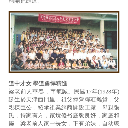
灣開荒辦道。
道中才女 學道勇悍精進
梁老前人華春，字毓誠。民國17年(1928年)
誕生於天津西門里。祖父經營糧莊雜貨，父
親棟臣公，紹承祖業經商開設工廠。母親張
氏，持家有方，家境優裕庭教良好，家庭和
樂。梁老前人家中長女，下有弟妹，自幼聰