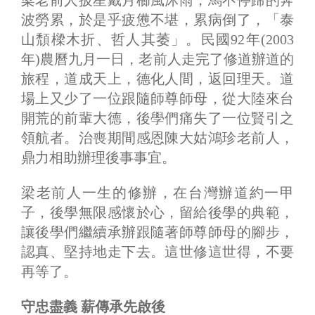
梁老前人披星戴月櫛風沐雨，馬不停蹄的奔
波勞累，於是乎疲憊不堪，累病倒了，「泰
山頹樑木折、哲人其萎」。民國92年(2003
年)農曆九月一日，老前人走完了修道辦道的
旅程，道成天上，德化人間，返回理天。道
場上又少了一位跟隨師尊師母，從大陸來台
開荒的前輩大德，後學們痛失了一位賢引之
領航者。治喪期間感恩陳大姑鴻珍老前人，
鼎力相助辦理後事事宜。
梁老前人一生的修辦，在台灣辦道約一甲
子，後學無限感懷於心，留給後學的典範，
讓後學們繼續承辦跟隨著師尊師母的腳步，
認真、堅持地走下去。這世修這世得，不要
再等了。
守忠盡義 薪傳承先啟後