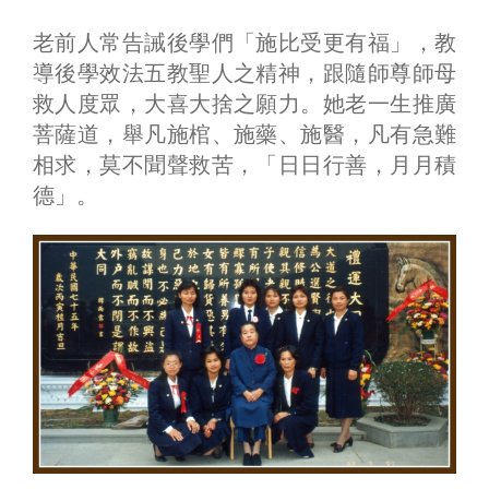
老前人常告誡後學們「施比受更有福」，教
導後學效法五教聖人之精神，跟隨師尊師母
救人度眾，大喜大捨之願力。她老一生推廣
菩薩道，舉凡施棺、施藥、施醫，凡有急難
相求，莫不聞聲救苦，「日日行善，月月積
德」。