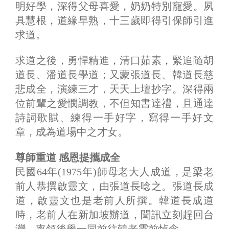
明好學，深得父母喜愛，奶奶特別寵愛。夙
具慧根，道緣早熟，十三歲即得引保師引進
求道。
求道之後，勇悍精進，清口茹素，緊追隨胡
道長、潘道長學道；又蒙張道長、韓道長慈
悲成全，演練三才，天天上壇抄字。深得兩
位前輩之愛憫調教，不但知書達禮，且通達
詩詞歌賦、練得一手好字，寫得一手好文
章，成為道場中之才女。
尊師重道 感恩提攜成全
民國64年(1975年)師母老大人成道，是梁老
前人恭撰啟靈文，由張道長唸之。張道長成
道，啟靈文也是老前人所撰。韓道長成道
時，老前人在新加坡辦道，聞訊立刻趕回台
灣，率領後學一同前往韓老靈前悼念。