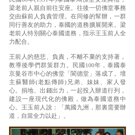
梁老前人親自前往安座。往後一切佛堂事務
交由蘇前人負責管理。在同修的幫辦，一群
同行善友的助力，泰國的道務擴展開來。梁
老前人特別關心泰國道務，指示王玉前人全
力配合。
王前人的慈悲、負責，不離不棄的支持著，
教導後學們群策群力。民國100年，泰國泰
京曼谷市中心的佛堂「閬德堂」落成了。壇
主蘇醫師(老點傳師)兄弟、妹妹、家人發
心。捐地、出錢出力，一起投入辦道行列，
建設一座現代化的佛殿，做為泰國道務中
心。王玉前人說：「萬國九洲，那裏需要辦
道，自當全力以赴」。