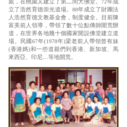
親，在桃園又建立了第二間大佛堂。72年成
立了浩然育德崇光道場。88年成立了財團法
人浩然育德文教基金會，制度健全。目前陳
富美前人領導，帶領了數十位點傳師開荒辦
道，在世界各地幾十個國家開設佛堂建立道
場。民國67年(1978年)梁老前人帶領曾有妹
(香港媽)和一些道親們到香港、新加坡、馬
來西亞、印尼…等地開荒。