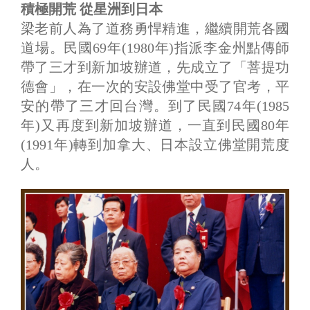
積極開荒 從星洲到日本
梁老前人為了道務勇悍精進，繼續開荒各國
道場。民國69年(1980年)指派李金州點傳師
帶了三才到新加坡辦道，先成立了「菩提功
德會」，在一次的安設佛堂中受了官考，平
安的帶了三才回台灣。到了民國74年(1985
年)又再度到新加坡辦道，一直到民國80年
(1991年)轉到加拿大、日本設立佛堂開荒度
人。