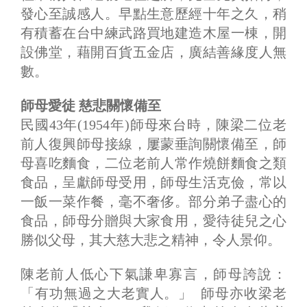
發心至誠感人。早點生意歷經十年之久，稍
有積蓄在台中練武路買地建造木屋一棟，開
設佛堂，藉開百貨五金店，廣結善緣度人無
數。
師母愛徒 慈悲關懷備至
民國43年(1954年)師母來台時，陳梁二位老
前人復興師母接線，屢蒙垂詢關懷備至，師
母喜吃麵食，二位老前人常作燒餅麵食之類
食品，呈獻師母受用，師母生活克儉，常以
一飯一菜作餐，毫不奢侈。部分弟子盡心的
食品，師母分贈與大家食用，愛待徒兒之心
勝似父母，其大慈大悲之精神，令人景仰。
陳老前人低心下氣謙卑寡言，師母誇說：
「有功無過之大老實人。」 師母亦收梁老