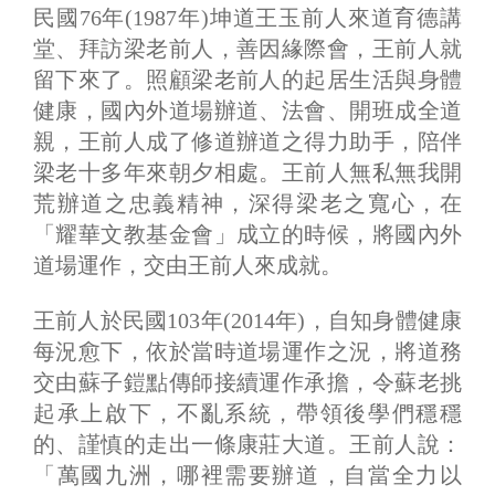
民國76年(1987年)坤道王玉前人來道育德講
堂、拜訪梁老前人，善因緣際會，王前人就
留下來了。照顧梁老前人的起居生活與身體
健康，國內外道場辦道、法會、開班成全道
親，王前人成了修道辦道之得力助手，陪伴
梁老十多年來朝夕相處。王前人無私無我開
荒辦道之忠義精神，深得梁老之寬心，在
「耀華文教基金會」成立的時候，將國內外
道場運作，交由王前人來成就。
王前人於民國103年(2014年)，自知身體健康
每況愈下，依於當時道場運作之況，將道務
交由蘇子鎧點傳師接續運作承擔，令蘇老挑
起承上啟下，不亂系統，帶領後學們穩穩
的、謹慎的走出一條康莊大道。王前人說：
「萬國九洲，哪裡需要辦道，自當全力以