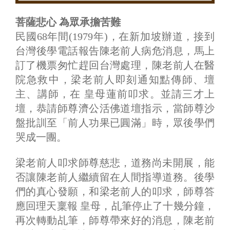
菩薩悲心 為眾承擔苦難
民國68年間(1979年)，在新加坡辦道，接到
台灣後學電話報告陳老前人病危消息，馬上
訂了機票匆忙趕回台灣處理，陳老前人在醫
院急救中，梁老前人即刻通知點傳師、壇
主、講師，在 皇母蓮前叩求。並請三才上
壇，恭請師尊濟公活佛道壇指示，當師尊沙
盤批訓至「前人功果已圓滿」時，眾後學們
哭成一團。
梁老前人叩求師尊慈悲，道務尚未開展，能
否讓陳老前人繼續留在人間指導道務。後學
們的真心發願，和梁老前人的叩求，師尊答
應回理天稟報 皇母，乩筆停止了十幾分鐘，
再次轉動乩筆，師尊帶來好的消息，陳老前