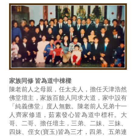
家族同修 皆為道中棟樑
陳老前人之母親，任太夫人，擔任天津浩然
佛堂壇主，家族百餘人同求大道，家中設有
「純義佛堂」度人無數。陳老前人兄弟十一
人齊家修道，茹素發心皆為道中標杆。大
哥、二哥、擔任壇主，三弟、二妹、三妹、
四妹、侄女(寶玉)皆為三才，四弟、五弟連