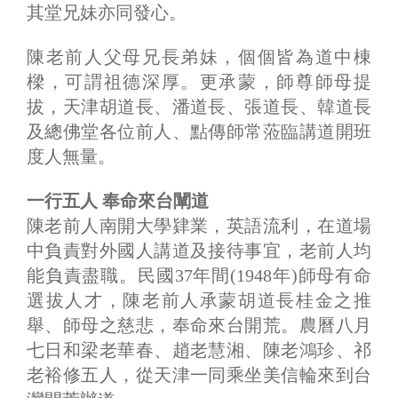
其堂兄妹亦同發心。
陳老前人父母兄長弟妹，個個皆為道中棟
樑，可謂祖德深厚。更承蒙，師尊師母提
拔，天津胡道長、潘道長、張道長、韓道長
及總佛堂各位前人、點傳師常蒞臨講道開班
度人無量。
一行五人 奉命來台闡道
陳老前人南開大學肄業，英語流利，在道場
中負責對外國人講道及接待事宜，老前人均
能負責盡職。民國37年間(1948年)師母有命
選拔人才，陳老前人承蒙胡道長桂金之推
舉、師母之慈悲，奉命來台開荒。農曆八月
七日和梁老華春、趙老慧湘、陳老鴻珍、祁
老裕修五人，從天津一同乘坐美信輪來到台