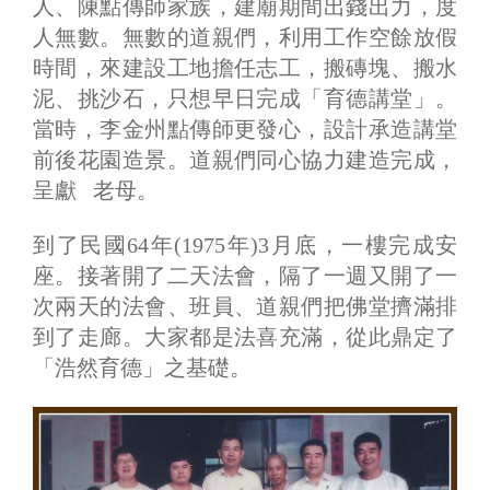
人、陳點傳師家族，建廟期間出錢出力，度
人無數。無數的道親們，利用工作空餘放假
時間，來建設工地擔任志工，搬磚塊、搬水
泥、挑沙石，只想早日完成「育德講堂」。
當時，李金州點傳師更發心，設計承造講堂
前後花園造景。道親們同心協力建造完成，
呈獻 老母。
到了民國64年(1975年)3月底，一樓完成安
座。接著開了二天法會，隔了一週又開了一
次兩天的法會、班員、道親們把佛堂擠滿排
到了走廊。大家都是法喜充滿，從此鼎定了
「浩然育德」之基礎。