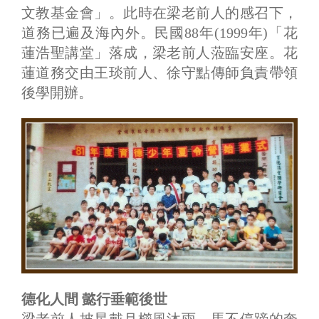
文教基金會」。此時在梁老前人的感召下，
道務已遍及海內外。民國88年(1999年)「花
蓮浩聖講堂」落成，梁老前人蒞臨安座。花
蓮道務交由王琰前人、徐守點傳師負責帶領
後學開辦。
德化人間 懿行垂範後世