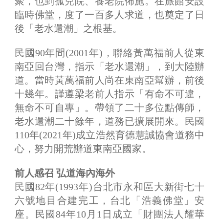
聚，也到孤兒院、養老院佈施。在旅館安設
臨時佛堂，度了一百多人求道，也奠定了日
後「老水還潮」之根基。
民國90年間(2001年)，聯絡黃萬福前人從東
南亞回台灣，指示「老水還潮」，到大陸辦
道。當時黃萬福前人尚在東南亞幫辦，前後
十幾年。謹遵梁老前人指示「有命不可違，
無命不可自專」。帶領了二十多位點傳師，
老水還潮二十餘年，道務已擴展開來。民國
110年(2021年)成立浩然育德慧誠協會道務中
心，努力開荒辦道東南亞國家。
前人感召 弘道海內海外
民國82年(1993年)台北市永和區大新街七十
六號地目合建完工，台北「浩義佛堂」安
座。民國84年10月1日成立「財團法人耀華