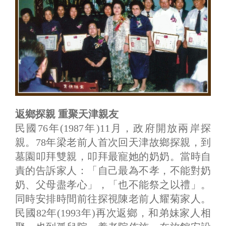
返鄉探親 重聚天津親友
民國76年(1987年)11月，政府開放兩岸探
親。78年梁老前人首次回天津故鄉探親，到
墓園叩拜雙親，叩拜最寵她的奶奶。當時自
責的告訴家人：「自己最為不孝，不能對奶
奶、父母盡孝心」，「也不能祭之以禮」。
同時安排時間前往探視陳老前人耀菊家人。
民國82年(1993年)再次返鄉，和弟妹家人相