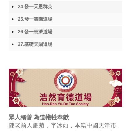
24.發一天恩群英
25.發一靈隱道場
26.發一慈濟道場
27.基礎天賜道場
眾人稱善 為道犧牲奉獻
陳老前人耀菊，字冰如，本籍中國天津市。