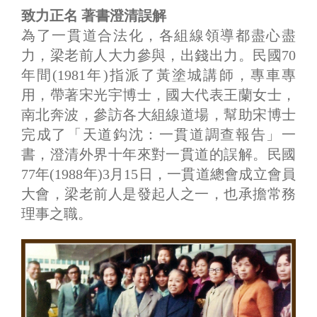
致力正名 著書澄清誤解
為了一貫道合法化，各組線領導都盡心盡
力，梁老前人大力參與，出錢出力。民國70
年間(1981年)指派了黃塗城講師，專車專
用，帶著宋光宇博士，國大代表王蘭女士，
南北奔波，參訪各大組線道場，幫助宋博士
完成了「天道鈎沈：一貫道調查報告」一
書，澄清外界十年來對一貫道的誤解。民國
77年(1988年)3月15日，一貫道總會成立會員
大會，梁老前人是發起人之一，也承擔常務
理事之職。