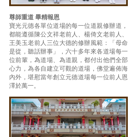
尊師重道 畢精報恩
寶光元德各單位道場的每一位道親修辦道，
都能遵循陳公文祥老前人、楊倚文老前人、
王美玉老前人三位大德的修辦風範：「母命
是從，聽話辦事」，六十多年來各道場每一
位前輩，為道場、為道親，都付出他們全部
心力，為各自建立可觀的道場，佛堂遍佈海
內外，堪慰當年創立元德道場每一位前人恩
澤於萬一。