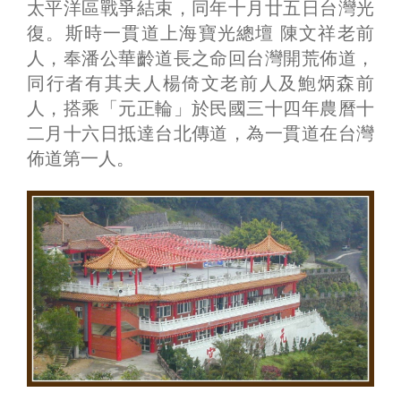
太平洋區戰爭結束，同年十月廿五日台灣光
復。斯時一貫道上海寶光總壇 陳文祥老前
人，奉潘公華齡道長之命回台灣開荒佈道，
同行者有其夫人楊倚文老前人及鮑炳森前
人，搭乘「元正輪」於民國三十四年農曆十
二月十六日抵達台北傳道，為一貫道在台灣
佈道第一人。