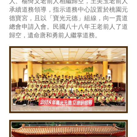
人、楊倚文老前人相繼歸空，王美玉老前人
承續道務領導，指示道務中心設置於桃園元
德寶宮，且以「寶光元德」組線，向一貫道
總會申請入會。民國八十八年王老前人了道
歸空，遺命唐和勇前人繼掌道務。