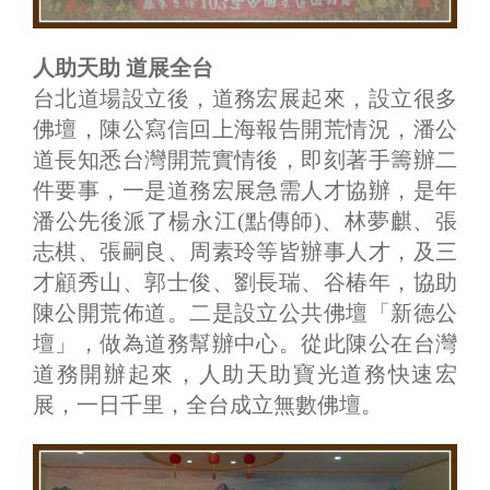
人助天助 道展全台
台北道場設立後，道務宏展起來，設立很多
佛壇，陳公寫信回上海報告開荒情況，潘公
道長知悉台灣開荒實情後，即刻著手籌辦二
件要事，一是道務宏展急需人才協辦，是年
潘公先後派了楊永江(點傳師)、林夢麒、張
志棋、張嗣良、周素玲等皆辦事人才，及三
才顧秀山、郭士俊、劉長瑞、谷椿年，協助
陳公開荒佈道。二是設立公共佛壇「新德公
壇」，做為道務幫辦中心。從此陳公在台灣
道務開辦起來，人助天助寶光道務快速宏
展，一日千里，全台成立無數佛壇。