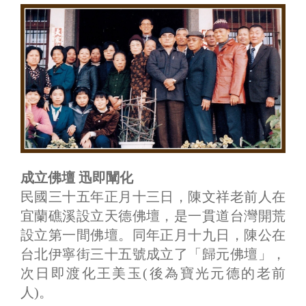
成立佛壇 迅即闡化
民國三十五年正月十三日，陳文祥老前人在
宜蘭礁溪設立天德佛壇，是一貫道台灣開荒
設立第一間佛壇。同年正月十九日，陳公在
台北伊寧街三十五號成立了「歸元佛壇」，
次日即渡化王美玉(後為寶光元德的老前
人)。