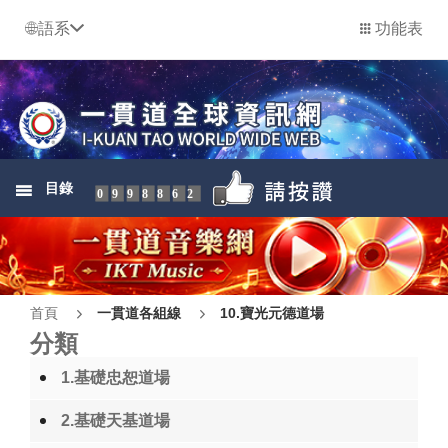
語系
功能表
目錄
0998862
首頁
一貫道各組線
10.寶光元德道場
分類
1.基礎忠恕道場
2.基礎天基道場