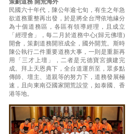
策劃道務 開荒海外
民國六十年代，陳公年逾七旬，有生之年急
欲道務重整再出發，於是將全台灣依地緣分
為十個道務區，各區有領導經理，且成立
「經理會」，每二月於道務中心(歸元佛壇)
開會，策劃道務開班成全，國外開荒。斯時
陳公執行二件重要道務大事，一則是重新再
用「三才上壇」，二者是元德寶宮擴建完
成。拜上天恩典下，全台道運所至，眾多點
傳師、壇主、道親等的努力下，道務發展極
速，且向東南亞國家開荒設堂，如泰國、香
港等地。