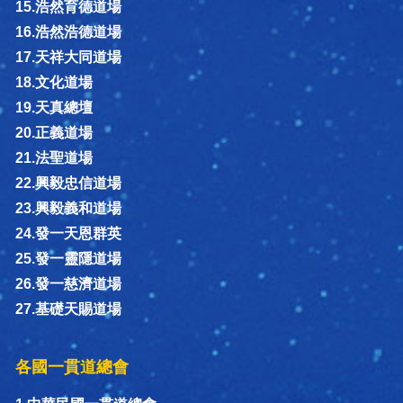
15.浩然育德道場
16.浩然浩德道場
17.天祥大同道場
18.文化道場
19.天真總壇
20.正義道場
21.法聖道場
22.興毅忠信道場
23.興毅義和道場
24.發一天恩群英
25.發一靈隱道場
26.發一慈濟道場
27.基礎天賜道場
各國一貫道總會