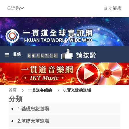
語系
功能表
目錄
0988790
首頁
一貫道各組線
6.寶光建德道場
分類
1.基礎忠恕道場
2.基礎天基道場