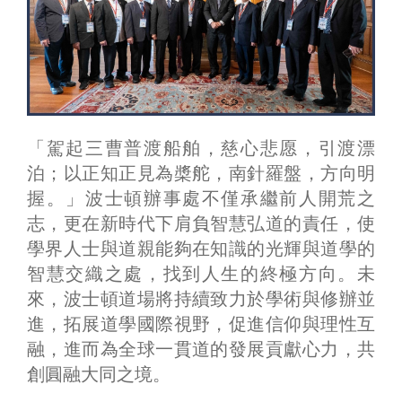
「駕起三曹普渡船舶，慈心悲愿，引渡漂
泊；以正知正見為槳舵，南針羅盤，方向明
握。」波士頓辦事處不僅承繼前人開荒之
志，更在新時代下肩負智慧弘道的責任，使
學界人士與道親能夠在知識的光輝與道學的
智慧交織之處，找到人生的終極方向。未
來，波士頓道場將持續致力於學術與修辦並
進，拓展道學國際視野，促進信仰與理性互
融，進而為全球一貫道的發展貢獻心力，共
創圓融大同之境。