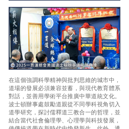
在這個強調科學精神與批判思維的城市中，
道場的發展必須兼容並蓄，與現代教育體系
對話，並善用學術平台推廣中華道統文化。
波士頓辦事處鼓勵道親從不同學科視角切入
道學研究，探討儒釋道三教合一的哲理，並
結合當代社會倫理學、心理學與科技發展，
使傳統道學在新時代中煥發新生。此外，透