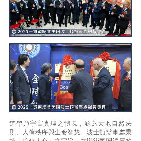
道學乃宇宙真理之體現，涵蓋天地自然法
則、人倫秩序與生命智慧。波士頓辦事處秉
持「道化人心」之宗旨，在學術氛圍濃厚的