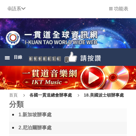
語系
功能表
目錄
0998856
首頁
各國一貫道總會辦事處
18.美國波士頓辦事處
分類
1.新加坡辦事處
2.尼泊爾辦事處