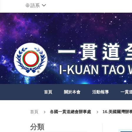
語系
首頁
關於本會
活動報導
一貫
首頁
各國一貫道總會辦事處
16.美國爾灣辦
分類