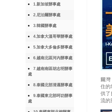
1.新加坡辦事處
2.尼泊爾辦事處
3.韓國辦事處
4.加拿大溫哥華辦事處
5.加拿大多倫多辦事處
6.越南北區河內辦事處
7.越南南區胡志明辦事
處
爾灣
8.泰國北部清邁辦事處
住的
供了
9.泰國東北部呵叻辦事
流的
處
10.泰國東部北柳辦事