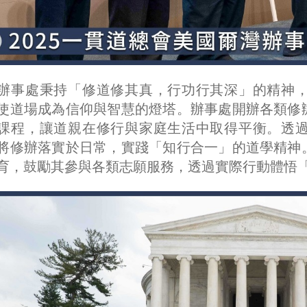
辦事處秉持「修道修其真，行功行其深」的精神
使道場成為信仰與智慧的燈塔。辦事處開辦各類修
課程，讓道親在修行與家庭生活中取得平衡。透
將修辦落實於日常，實踐「知行合一」的道學精神
育，鼓勵其參與各類志願服務，透過實際行動體悟