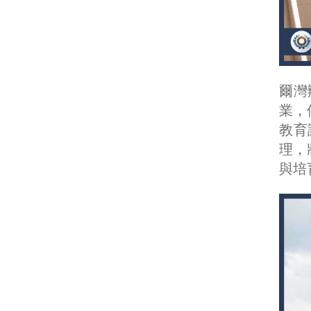
爾灣
業，
教育
理，
與培