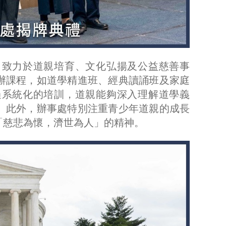
，致力於道親培育、文化弘揚及公益慈善事
辦課程，如道學精進班、經典讀誦班及家庭
過系統化的培訓，道親能夠深入理解道學義
。此外，辦事處特別注重青少年道親的成長
「慈悲為懷，濟世為人」的精神。