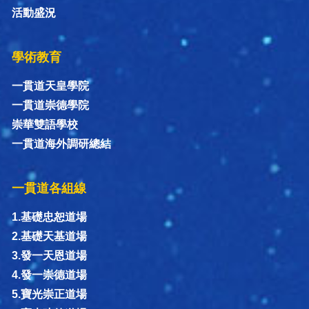
活動盛況
學術教育
一貫道天皇學院
一貫道崇德學院
崇華雙語學校
一貫道海外調研總結
一貫道各組線
1.基礎忠恕道場
2.基礎天基道場
3.發一天恩道場
4.發一崇德道場
5.寶光崇正道場