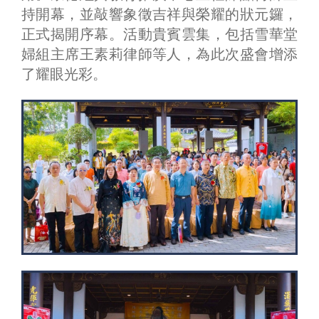
持開幕，並敲響象徵吉祥與榮耀的狀元鑼，
正式揭開序幕。活動貴賓雲集，包括雪華堂
婦組主席王素莉律師等人，為此次盛會增添
了耀眼光彩。