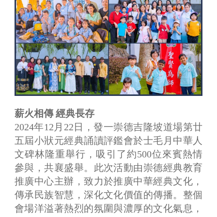
薪火相傳 經典長存
2024年12月22日，發一崇德吉隆坡道場第廿
五屆小狀元經典誦讀評鑑會於士毛月中華人
文碑林隆重舉行，吸引了約500位來賓熱情
參與，共襄盛舉。此次活動由崇德經典教育
推廣中心主辦，致力於推廣中華經典文化，
傳承民族智慧，深化文化價值的傳播。整個
會場洋溢著熱烈的氛圍與濃厚的文化氣息，