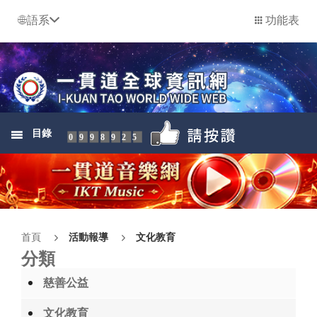
語系
功能表
目錄
0998925
首頁
活動報導
文化教育
分類
慈善公益
文化教育