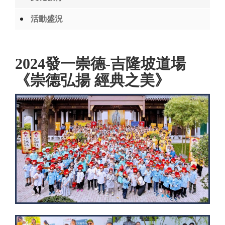
活動盛況
2024發一崇德-吉隆坡道場
《崇德弘揚 經典之美》