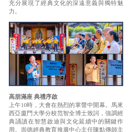
充分展現了經典文化的深遠意義與獨特魅
力。
高朋滿座 典禮序啟
上午10時，大會在熱烈的掌聲中開幕。馬來
西亞廈門大學分校范智全博士致詞，強調經
典誦讀在智慧啟迪與文化延續中的關鍵作
用。崇德經典教育推廣中心主任陳點傳師主