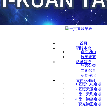
首頁
關於本會
創立因由
展望未來
活動報導
慈善公益
文化教育
活動盛況
一貫道各組線
1.基礎忠恕道場
2.基礎天基道場
3.發一天恩道場
4.發一崇德道場
5.寶光崇正道場