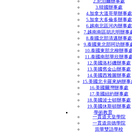
2.尼泊爾辦事處
3.韓國辦事處
4.加拿大溫哥華辦事處
5.加拿大多倫多辦事處
6.越南北區河內辦事處
7.越南南區胡志明辦事
8.泰國北部清邁辦事處
9.泰國東北部呵叻辦事
10.泰國東部北柳辦事
11.泰國南部華欣辦事
12.美國洛杉磯辦事處
13.美國舊金山辦事處
14.美國西雅圖辦事處
15.美國北卡羅來納辦事
16.美國爾灣辦事處
17.美國紐約辦事處
18.美國波士頓辦事處
19.美國休斯頓辦事處
學術教育
一貫道天皇學院
一貫道崇德學院
崇華雙語學校