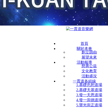
首頁
關於本會
創立因由
展望未來
活動報導
慈善公益
文化教育
活動盛況
一貫道各組線
1.基礎忠恕道場
2.基礎天基道場
3.發一天恩道場
4.發一崇德道場
5.寶光崇正道場