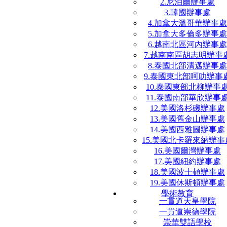
2.尼泊爾辦事處
3.韓國辦事處
4.加拿大溫哥華辦事處
5.加拿大多倫多辦事處
6.越南北區河內辦事處
7.越南南區胡志明辦事
8.泰國北部清邁辦事處
9.泰國東北部呵叻辦事
10.泰國東部北柳辦事
11.泰國南部華欣辦事
12.美國洛杉磯辦事處
13.美國舊金山辦事處
14.美國西雅圖辦事處
15.美國北卡羅來納辦事
16.美國爾灣辦事處
17.美國紐約辦事處
18.美國波士頓辦事處
19.美國休斯頓辦事處
學術教育
一貫道天皇學院
一貫道崇德學院
崇華雙語學校