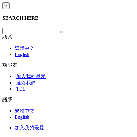
×
SEARCH HERE
語系
繁體中文
English
功能表
加入我的最愛
連絡我們
TEL:
語系
繁體中文
English
加入我的最愛