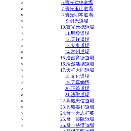
6.寶光建德道場
7.寶光玉山道場
8.寶光明本道場
9.明光道場
10.寶光元德道場
11.興毅道場
12.天祥道場
13.安東道場
14.常州道場
15.浩然育德道場
16.浩然浩德道場
17.天祥大同道場
18.文化道場
19.天真總壇
20.正義道場
21.法聖道場
22.興毅忠信道場
23.興毅義和道場
24.發一天恩群英
25.發一靈隱道場
26.發一慈濟道場