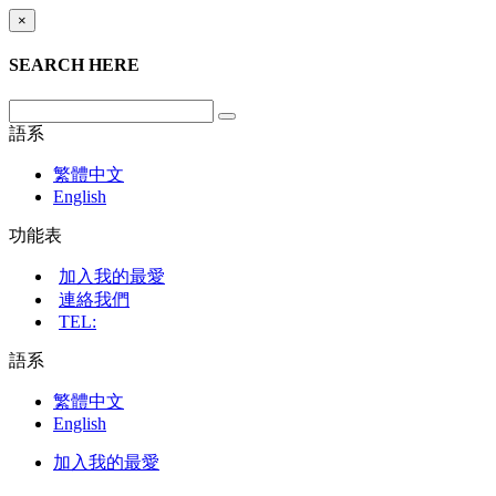
×
SEARCH HERE
語系
繁體中文
English
功能表
加入我的最愛
連絡我們
TEL:
語系
繁體中文
English
加入我的最愛